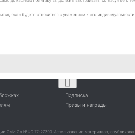
 свою домашнюю политику вы должны выстраивать, согласуя ее с те
чится, если будете относиться с уважением к его индивидуальности,
бложках
Подписка
елям
Призы и награды
ации СМИ Эл №ФС 77-27390 Использование материалов, опубликова