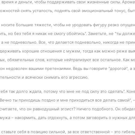
 время и деньги, чтобы поддерживать свои жизненные силы. Аромат
ожностей снять усталость, поднять свой эмоциональный тонус, бы
 носите большие тяжести, чтобы не уродовать фигуру резко опуще
ть, но без тебя я никак не смогу обойтись". Заметьте, не "ты должен
 а не подневольно. Все, что делается подневольно, никогда не прин
держивать хорошие отношения с мужем, тогда как можно реже выяс
х, обязательных слов, которые нейтрализуют все остальное. Как мо
он недоволен вашими претензиями. Ведь вы говорите "дорогой", а э
ельности и всячески снимать его агрессию.
тебя так долго ждала, потому что мне не под силу это сделать". Кон
"Вечно ты приходишь поздно и мне приходиться все делать самой", –
 считаете, что он равнодушный эгоист? Ничего подобного. Он обидел
мужа – накормить, дать отдохнуть, а потом заговорить о нужных для 
 ставьте себя в позицию сильной, за все ответственной – это гибель