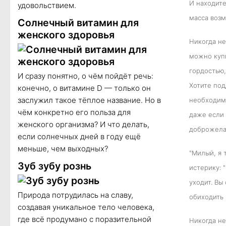
И находите
удовольствием.
масса возм
Солнечный витамин для
женского здоровья
Никогда не
можно купи
гордостью,
И сразу понятно, о чём пойдёт речь:
Хотите под
конечно, о витамине D — только он
заслужил такое тёплое название. Но в
необходимы
чём конкретно его польза для
даже если 
женского организма? И что делать,
доброжелат
если солнечных дней в году ещё
меньше, чем выходных?
"Милый, я 
Зуб зубу рознь
истерику: 
уходит. Вы
Природа потрудилась на славу,
обиходить 
создавая уникальное тело человека,
где всё продумано с поразительной
Никогда не