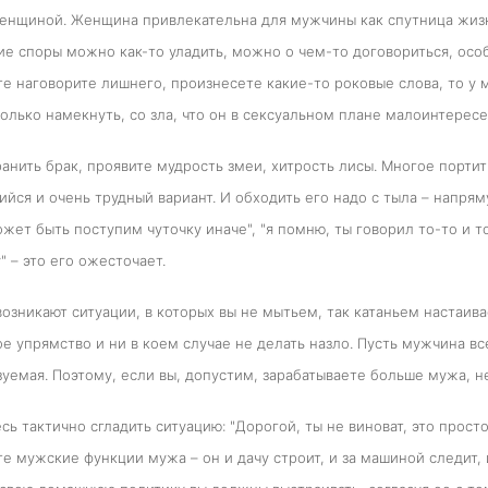
енщиной. Женщина привлекательна для мужчины как спутница жизни, 
е споры можно как-то уладить, можно о чем-то договориться, особе
те наговорите лишнего, произнесете какие-то роковые слова, то у 
лько намекнуть, со зла, что он в сексуальном плане малоинтересе
анить брак, проявите мудрость змеи, хитрость лисы. Многое порти
йся и очень трудный вариант. И обходить его надо с тыла – напрям
ожет быть поступим чуточку иначе", "я помню, ты говорил то-то и то
" – это его ожесточает.
озникают ситуации, в которых вы не мытьем, так катаньем настаив
е упрямство и ни в коем случае не делать назло. Пусть мужчина вс
уемая. Поэтому, если вы, допустим, зарабатываете больше мужа, не 
сь тактично сгладить ситуацию: "Дорогой, ты не виноват, это прост
е мужские функции мужа – он и дачу строит, и за машиной следит