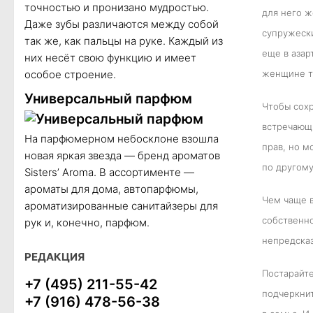
точностью и пронизано мудростью.
для него ж
Даже зубы различаются между собой
супружески
так же, как пальцы на руке. Каждый из
еще в азар
них несёт свою функцию и имеет
особое строение.
женщине то
Универсальный парфюм
Чтобы сохр
встречающи
На парфюмерном небосклоне взошла
прав, но м
новая яркая звезда — бренд ароматов
по другому
Sisters’ Aroma. В ассортименте —
ароматы для дома, автопарфюмы,
Чем чаще в
ароматизированные санитайзеры для
собственно
рук и, конечно, парфюм.
непредсказ
РЕДАКЦИЯ
Постарайте
+7 (495) 211-55-42
подчеркнит
+7 (916) 478-56-38