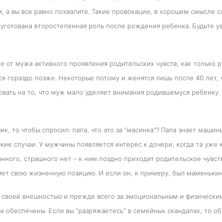
 а вы все равно похвалите. Такие провокации, в хорошем смысле сл
 уготована второстепенная роль после рождения ребенка. Будьте ув
е от мужа активного проявления родительских чувств, как только 
я гораздо позже. Некоторые потому и женятся лишь после 40 лет, 
овать на то, что муж мало уделяет внимания родившемуся ребенку. У
ик, то чтобы спросил: папа, что это за "масинка"? Папа знает машин
акие случаи. У мужчины появляется интерес к дочери, когда та уже 
анного, страшного нет – к ним поздно приходит родительское чувс
ет свою жизненную позицию. И если он, к примеру, был маменькины
 своей внешностью и прежде всего за эмоциональным и физическим
м обеспечены. Если вы "разряжаетесь" в семейных скандалах, то о