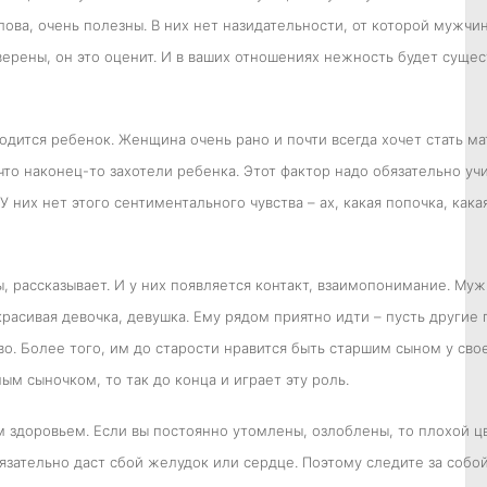
ова, очень полезны. В них нет назидательности, от которой мужчин
ерены, он это оценит. И в ваших отношениях нежность будет сущест
родится ребенок. Женщина очень рано и почти всегда хочет стать 
что наконец-то захотели ребенка. Этот фактор надо обязательно уч
 них нет этого сентиментального чувства – ах, какая попочка, кака
ы, рассказывает. И у них появляется контакт, взаимопонимание. Муж
красивая девочка, девушка. Ему рядом приятно идти – пусть другие 
тво. Более того, им до старости нравится быть старшим сыном у св
м сыночком, то так до конца и играет эту роль.
 здоровьем. Если вы постоянно утомлены, озлоблены, то плохой ц
бязательно даст сбой желудок или сердце. Поэтому следите за собо