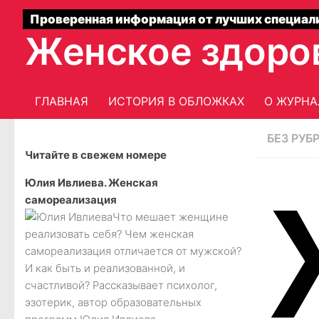
Проверенная информация от лучших специал
Женское здоро
ГЛАВНАЯ
ИСТОРИЯ В ОБЛОЖКАХ
О ЖУРНА
БЕЗ РУБ
Читайте в свежем номере
Юлия Ивлиева. Женская
самореализация
Что мешает женщине
реализовать себя? Чем женская
самореализация отличается от мужской?
И как быть и реализованной, и
счастливой? Рассказывает психолог,
эзотерик, автор образовательных