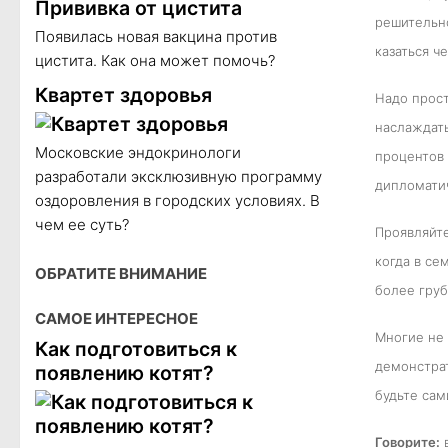
Прививка от цистита
решительно
Появилась новая вакцина против
казаться ч
цистита. Как она может помочь?
Квартет здоровья
Надо прост
наслаждать
Московские эндокринологи
процентов 
разработали эксклюзивную программу
дипломатич
оздоровления в городских условиях. В
чем ее суть?
Проявляйте
когда в се
ОБРАТИТЕ ВНИМАНИЕ
более груб
САМОЕ ИНТЕРЕСНОЕ
Многие не 
Как подготовиться к
демонстрат
появлению котят?
будьте сам
Говорите:
в