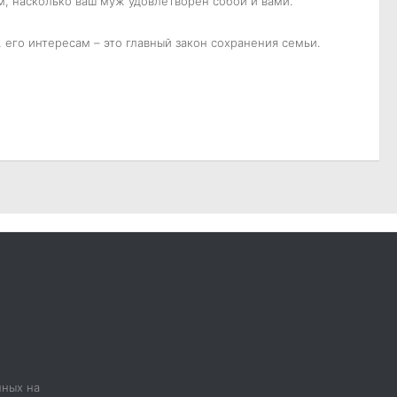
м, насколько ваш муж удовлетворен собой и вами.
 его интересам – это главный закон сохранения семьи.
нных на