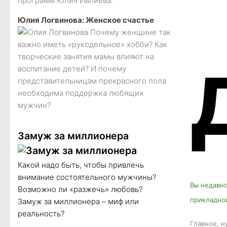
программ Юлия Ивлиева.
Юлия Логвинова: Женское счастье
Почему женщине так
важно иметь «рукодельное» хобби? Как
творческие занятия мамы влияют на
воспитание детей? И почему
представительницам прекрасного пола
необходима поддержка любящих
мужчин?
Замуж за миллионера
Какой надо быть, чтобы привлечь
внимание состоятельного мужчины?
Вы недавно
Возможно ли «разжечь» любовь?
прикладно
Замуж за миллионера – миф или
реальность?
Главное, н