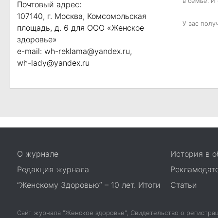
в семье. И
Почтовый адрес:
107140, г. Москва, Комсомольская
У вас полу
площадь, д. 6 для ООО «Женское
здоровье»
e-mail:
wh-reklama@yandex.ru
,
wh-lady@yandex.ru
О журнале
История в о
Редакция журнала
Рекламодат
“Женскому Здоровью” – 10 лет. Итоги
Статьи
Сайт журнала "Женское здоровье", Свидетельство о регистр