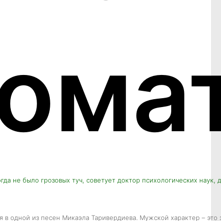
ома
гда не было грозовых туч, советует доктор психологических наук,
ся в одной из песен Микаэла Таривердиева. Мужской характер – это 