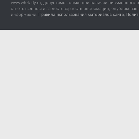
www.wh-lady.ru, допустимо только при наличии письменного р
ответственности за достоверность информации, опубликован
информации.
Правила использования материалов сайта
,
Полит