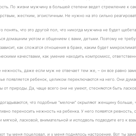
сть. По жизни мужчину в большей степени ведет стремление к са
ерствым, жестким, эгоистичным. Не нужно на это сильно реагироват
о понять, что это другой пол, что никогда мужчина не будет щебета
ся домашним уютом и общением с вами, детьми. Поэтому не требуй
зависит, как сложатся отношения в браке, каким будет микроклимат
ескими качествами, как умение находить компромисс, ответственно
 нежность, даже если муж не отвечает тем же, – он все равно за
мье появляется ребенок, целиком переключаются на него. Они думаю
ы от природы. Да, чаще всего они не умеют, стесняются быть ласков
догадываются, что подобные "мелочи" окрыляют женщину больше, че
ивно переносить нежность на ребенка. У него появятся ревность, 
и мягкой, ласковой, внимательной и исподволь подводите его к вз
от ты меня поцеловал, и у меня поднялось настроение. Вот ты заме