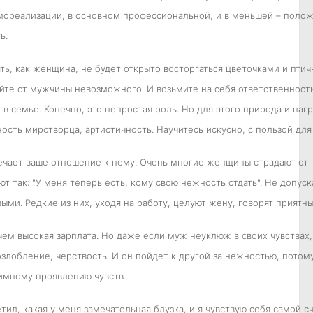
мореализации, в основном профессиональной, и в меньшей – поло
ь.
ть, как женщина, не будет открыто восторгаться цветочками и птичк
те от мужчины невозможного. И возьмите на себя ответственность 
 в семье. Конечно, это непростая роль. Но для этого природа и наг
сть миротворца, артистичность. Научитесь искусно, с пользой для 
мечает ваше отношение к нему. Очень многие женщины страдают от 
т так: "У меня теперь есть, кому свою нежность отдать". Не допус
ыми. Редкие из них, уходя на работу, целуют жену, говорят приятны
м высокая зарплата. Но даже если муж неуклюж в своих чувствах, 
озлобление, черствость. И он пойдет к другой за нежностью, потом
аимному проявлению чувств.
тил, какая у меня замечательная блузка, и я чувствую себя самой с