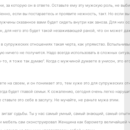
за которую он в ответе. Оставьте ему эту мужскую роль, не выбива
нно, если вы постараетесь и проявите нежность, такт. Но если вы 
мужчины сказанное вами будет сидеть внутри как заноза. Для них 
н, для него это будет такой незаживающей раной, что он может да
т в супружеских отношениях такая черта, как упрямство. Вспыльчив
ую ничего не получится. Надо всегда использовать в сложных ситуа
-то, я тоже так думаю". Когда с мужчиной думаете в унисон, это его
аете на своем, и он понимает это, тем хуже это для супружеских 
егда будет главой семьи. К сожалению, сегодня очень легко наруши
ставьте это себе в заслугу. Не мучайте, не раньте мужа этим.
о зигзаг судьбы. Ты у нас самый умный, самый знающий, самый опытн
, и мебель сам сконструировал Женщина как барометр величайшей ч