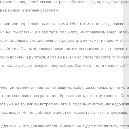
изированная, лечебная ванна, расслабляющая сауна, искусные рук
ть красивой и желанной мужем.
нными или перекошенными плечами. Об этом можно всегда ласково п
", не "ты обязан", а я без тебя, сильного, не справлюсь. Надо, что
есет хорошего эмоционального результата ни мужу, ни вам. А значи
няйте их. Очень хорошим примером в этом смысле могут служить 
жно ворчать и ругаться, если вы начали со слова "дорогой"?! И у м
то подразумевает вашу к нему любовь. Как же он не откликнется? 
ечно, он извинится и выполнит вашу просьбу, даже несмотря на уста
 то это вызывает раздражение, брезгливость, ответную злость. Он 
ся уже на то, как вы встретили его. В подобных ситуациях надо взят
вас вещах. Но не с обидой и злостью, а советуясь: как ты думаешь,
 для семьи, это для вас гибель. Сначала он будет противиться, пот