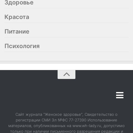
Здоровье
Красота
Питание
Психология
О журнале
Сайт журнала "Женское здоровье", Свидетельство о
История в обложках
регистрации СМИ Эл №ФС 77-27390 Использование
материалов, опубликованных на www.wh-lady.ru, допустимо
Подписка
только при наличии письменного разрешения редакции и