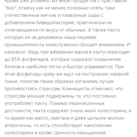
Кроме уже упомянутых мною продуктов с приставкой
"био", отмечу как не менее полезные опять-таки
отечественные мягкие и плавленые сыры с
добавлением бифидобактерий, практически не
отличающиеся по вкусу от обычных. А также пахту,
которую из-за дешевизны наша пищевая
промышленность незаслуженно обходит вниманием. И
напрасно. Ведь при взбивании масла в пахту переходит
до 85% фосфатидов, которые содержат соединения
белков и наиболее легко и быстро усваиваются. При
этом фосфатиды сразу же идут на построение нервной
ткани, помогая таким образом организму лучше
противостоять стрессам. Клиницисты отмечают, что
стрессам меньше подвержены те, кто постоянно
употребляет пахту. Помимо перечисленных
достоинств, пахта содержит очень мало холестерина, в
то время как масло, сметана и даже цельное молоко
атерогенны, то есть способствуют накоплению
холестерина в крови. Ценность насыщенной