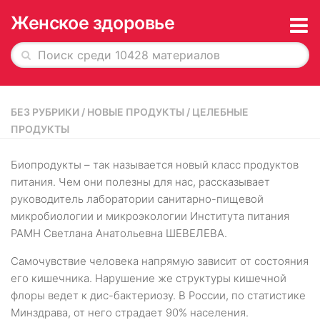
Женское здоровье
Главная
БЕЗ РУБРИКИ
/
НОВЫЕ ПРОДУКТЫ
/
ЦЕЛЕБНЫЕ
История в обложках
ПРОДУКТЫ
О журнале
Биопродукты – так называется новый класс продуктов
Редакция
питания. Чем они полезны для нас, рассказывает
руководитель лаборатории санитарно-пищевой
Рекламодателям
микробиологии и микроэкологии Института питания
РАМН Светлана Анатольевна ШЕВЕЛЕВА.
Подписка
Архив
Самочувствие человека напрямую зависит от состояния
его кишечника. Нарушение же структуры кишечной
флоры ведет к дис-бактериозу. В России, по статистике
Минздрава, от него страдает 90% населения.