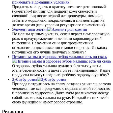
Продлить молодость и красоту поможет ретиноловый
(«желтый») пилинг. Он подарит коже свежесть и
сияющий вид после первой же процедуры, поможет
забыть о морщинах, покраснениях и пигментации на
долгое время (при условии регулярного применения).
Элемент долголетия
По новым данным ученых, селен играет немаловажную
роль в преду­преждении и лечении коронавирусной
инфекции. Незаменим он и для профилактики
онкологии, и для снижения темпов старения. Из каких
источников его лучше получать и почему?
Питание мамы и здоровье зубов малыша: есть ли связь
О здоровье зубов малыша нужно заботиться уже на
этапе беременности и даже при её планировании. Какие
продукты помогут подарить ребёнку здоровую улыбку?
Зуб зубу рознь
Природа потрудилась на славу, создавая уникальное тело
человека, где всё продумано с поразительной точностью
и пронизано мудростью. Даже зубы различаются между
собой так же, как пальцы на руке. Каждый из них несёт
свою функцию и имеет особое строение.
Редакция