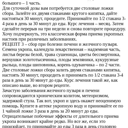
большого – 1 часть.
Для суточной дозы вам потребуется две столовые ложки
сбора. Залейте их двумя стаканами крутого кипятка, дайте
настояться 30 минут, процедите. Принимайте по 1/2 стакана 3-
4 раза в день за 30 минут до еды. Курс лечения – месяц. Затем
сделайте перерыв на три недели и снова повторите процедуру.
Хочу подчеркнуть, это классическая форма приема укропных
настоев при различных заболеваниях.
РЕЦЕПТ 3 – сбор при болезни печени и желчного пузыря.
Семена укропа, календула лекарственная – надземная часть,
листья березы белой, трава сушеницы, цветы бессмертника,
верхушки золототысячника, плоды земляники, кукурузные
рыльца, плоды шиповника, корень одуванчика – по 2 части.
Две столовые ложки сбора залить двумя стаканами кипятка,
настоять 30 минут, процедить и принимать по 1/2 стакана 3-4
раза в день за 30 минут до еды. Курс лечения такой же, как
описано выше, во втором рецепте.
Зачастую заболевания желчного пузыря и печени
сопровождаются хроническим колитом, метеоризмом,
задержкой стула. Так вот, укроп и здесь окажет неоценимую
помощь. Купите в аптеке укропную воду и принимайте ее по
1 чайной ложке 3 раза в день за 20 минут до еды.
Отрицательные побочные эффекты от длительного приема
укропа возникают крайне редко. Но все же, если это
произойдет, то принимайте до еды 3 раза в день столовую