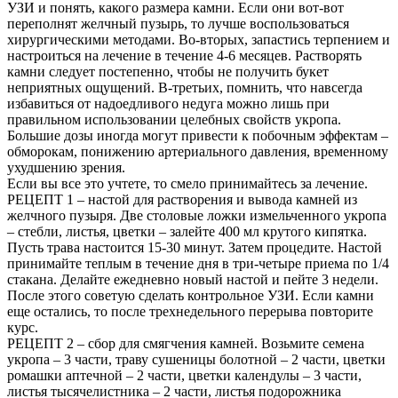
УЗИ и понять, какого размера камни. Если они вот-вот
переполнят желчный пузырь, то лучше воспользоваться
хирургическими методами. Во-вторых, запастись терпением и
настроиться на лечение в течение 4-6 месяцев. Растворять
камни следует постепенно, чтобы не получить букет
неприятных ощущений. В-третьих, помнить, что навсегда
избавиться от надоедливого недуга можно лишь при
правильном использовании целебных свойств укропа.
Большие дозы иногда могут привести к побочным эффектам –
обморокам, понижению артериального давления, временному
ухудшению зрения.
Если вы все это учтете, то смело принимайтесь за лечение.
РЕЦЕПТ 1 – настой для растворения и вывода камней из
желчного пузыря. Две столовые ложки измельченного укропа
– стебли, листья, цветки – залейте 400 мл крутого кипятка.
Пусть трава настоится 15-30 минут. Затем процедите. Настой
принимайте теплым в течение дня в три-четыре приема по 1/4
стакана. Делайте ежедневно новый настой и пейте 3 недели.
После этого советую сделать контрольное УЗИ. Если камни
еще остались, то после трехнедельного перерыва повторите
курс.
РЕЦЕПТ 2 – сбор для смягчения камней. Возьмите семена
укропа – 3 части, траву сушеницы болотной – 2 части, цветки
ромашки аптечной – 2 части, цветки календулы – 3 части,
листья тысячелистника – 2 части, листья подорожника