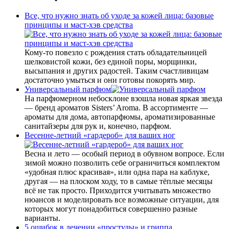
Все, что нужно знать об уходе за кожей лица: базовые
принципы и маст-хэв средства
Кому-то повезло с рождения стать обладательницей
шелковистой кожи, без единой поры, морщинки,
высыпания и других радостей. Таким счастливицам
достаточно умыться и они готовы покорять мир.
Универсальный парфюм
На парфюмерном небосклоне взошла новая яркая звезда
— бренд ароматов Sisters’ Aroma. В ассортименте —
ароматы для дома, автопарфюмы, ароматизированные
санитайзеры для рук и, конечно, парфюм.
Весенне-летний «гардероб» для ваших ног
Весна и лето — особый период в обувном вопросе. Если
зимой можно позволить себе ограничиться комплектом
«удобная плюс красивая», или одна пара на каблуке,
другая — на плоском ходу, то в самые тёплые месяцы
всё не так просто. Приходится учитывать множество
нюансов и моделировать все возможные ситуации, для
которых могут понадобиться совершенно разные
варианты.
5 ошибок в лечении «простуды» и гриппа