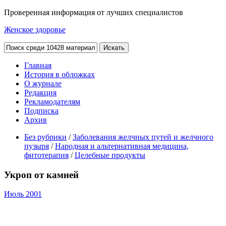
Проверенная информация от лучших специалистов
Женское здоровье
Главная
История в обложках
О журнале
Редакция
Рекламодателям
Подписка
Архив
Без рубрики
/
Заболевания желчных путей и желчного
пузыря
/
Народная и альтернативная медицина,
фитотерапия
/
Целебные продукты
Укроп от камней
Июль 2001