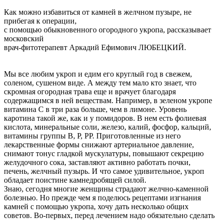
Как можно избавиться от камней в желчном пузыре, не
прибегая к операции,
с помощью обыкновенного огородного укропа, рассказывает
московский
врач-фитотерапевт Аркадий Ефимович ЛЮБЕЦКИЙ.
Мы все любим укроп и едим его круглый год в свежем,
соленом, сушеном виде. А между тем мало кто знает, что
скромная огородная трава еще и врачует благодаря
содержащимся в ней веществам. Например, в зеленом укропе
витамина С в три раза больше, чем в лимоне. Уровень
каротина такой же, как и у помидоров. В нем есть фолиевая
кислота, минеральные соли, железо, калий, фосфор, кальций,
витамины группы В, Р, РР. Приготовленные из него
лекарственные формы снижают артериальное давление,
снимают тонус гладкой мускулатуры, повышают секрецию
желудочного сока, заставляют активно работать почки,
печень, желчный пузырь. И что самое удивительное, укроп
обладает поистине камнедробящей силой.
Знаю, сегодня многие женщины страдают желчно-каменной
болезнью. Но прежде чем я поделюсь рецептами изгнания
камней с помощью укропа, хочу дать несколько общих
советов. Во-первых, перед лечением надо обязательно сделать