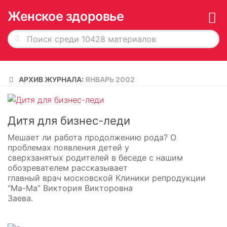
Женское здоровье
Главная
АРХИВ ЖУРНАЛА:
ЯНВАРЬ 2002
История в обложках
О журнале
Дитя для бизнес-леди
Редакция
Мешает ли работа продолжению рода? О
Рекламодателям
проблемах появления детей у
сверхзанятых родителей в беседе с нашим
Подписка
обозревателем рассказывает
главный врач московской Клиники репродукции
Архив
“Ма-Ма” Виктория Викторовна
Заева.