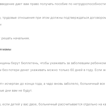
введение дает вам право получать пособие по нетрудоспособности 
, трудовые отношения при этом должны подтверждаться договором.
и
т решать начальник.
ля мамы
щины берут бюллетень, чтобы ухаживать за заболевшим ребенком. 
 без потери денег ухаживать можно только 60 дней в году. Если ж
т» исчерпан до конца года, а чадо вновь заболело, больничный вс
е дни вам не будут.
, если детей у вас двое, больничный рассчитывается отдельно на к