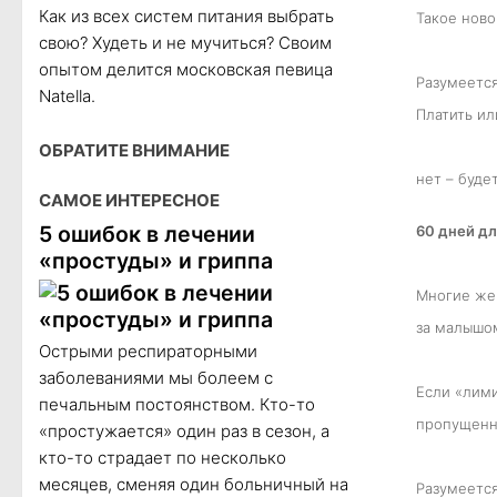
Как из всех систем питания выбрать
Такое ново
свою? Худеть и не мучиться? Своим
опытом делится московская певица
Разумеется
Natella.
Платить ил
ОБРАТИТЕ ВНИМАНИЕ
нет – буде
САМОЕ ИНТЕРЕСНОЕ
5 ошибок в лечении
60 дней д
«простуды» и гриппа
Многие жен
за малышом
Острыми респираторными
заболеваниями мы болеем с
Если «лими
печальным постоянством. Кто-то
пропущенны
«простужается» один раз в сезон, а
кто-то страдает по несколько
месяцев, сменяя один больничный на
Разумеется