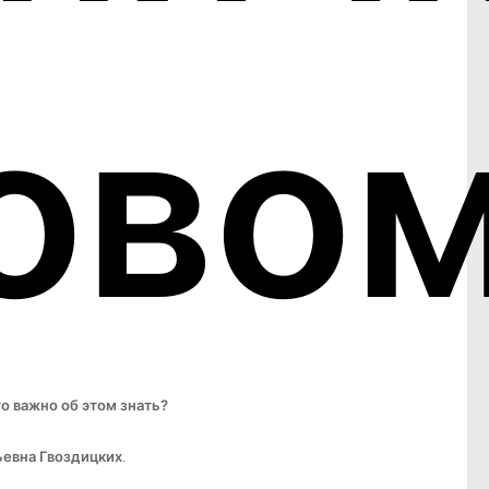
ово
о важно об этом знать?
ьевна Гвоздицких
.