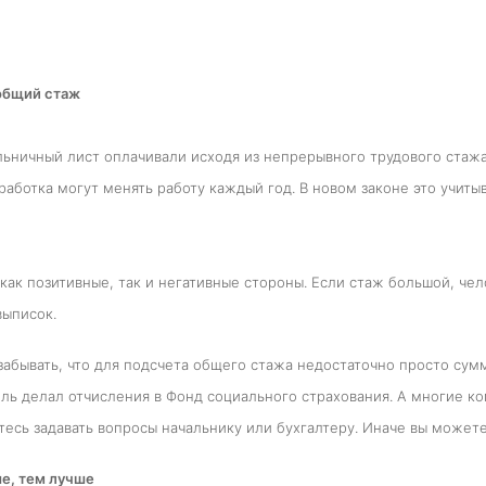
 общий стаж
ьничный лист оплачивали исходя из непрерывного трудового стажа.
работка могут менять работу каждый год. В новом законе это учи
как позитивные, так и негативные стороны. Если стаж большой, ч
выписок.
забывать, что для подсчета общего стажа недостаточно просто сумм
ль делал отчисления в Фонд социального страхования. А многие ко
тесь задавать вопросы начальнику или бухгалтеру. Иначе вы может
е, тем лучше