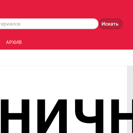
АРХИВ
нич