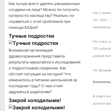
Как лучше всего удалять расширенные
сосудики на лице? Можно ли получить
Как и рань
купероз по наследству? Реально ли
лет, 80% –
справиться с этой проблемой при
помощи БАДов?
минимально
Тучные подростки
Не стану с
125 рублей
Всемирная организация
здравоохранения представила
добрая вол
результаты масштабного исследования
о подростковом ожирении. Как
Не забывай
обстоит ситуация на сегодня? Что
изменилось в питании школьников за
Больничны
последние годы? О чем стоит
задуматься родителям?
В советско
Закрой холодильник!
должен вып