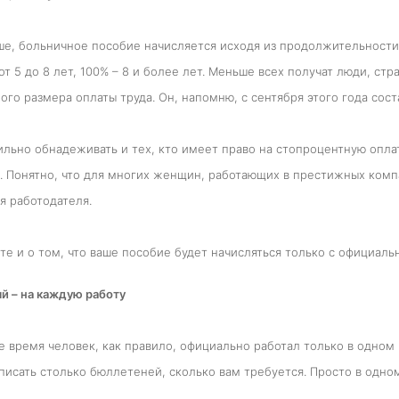
ше, больничное пособие начисляется исходя из продолжительности
 от 5 до 8 лет, 100% – 8 и более лет. Меньше всех получат люди, с
го размера оплаты труда. Он, напомню, с сентября этого года сост
ильно обнадеживать и тех, кто имеет право на стопроцентную оплат
. Понятно, что для многих женщин, работающих в престижных компа
я работодателя.
те и о том, что ваше пособие будет начисляться только с официальн
й – на каждую работу
е время человек, как правило, официально работал только в одном
исать столько бюллетеней, сколько вам требуется. Просто в одном