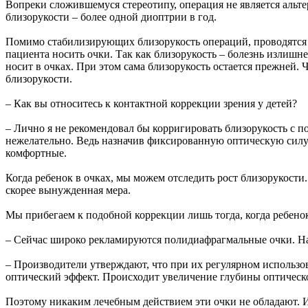
Вопреки сложившемуся стереотипу, операция не является альт
близорукости – более одной диоптрии в год.
Помимо стабилизирующих близорукость операций, проводятся 
пациента носить очки. Так как близорукость – болезнь излишне
носит в очках. При этом сама близорукость остается прежней.
близорукости.
– Как вы относитесь к контактной коррекции зрения у детей?
– Лично я не рекомендовал бы корригировать близорукость с 
нежелательно. Ведь назначив фиксированную оптическую силу 
комфортные.
Когда ребенок в очках, мы можем отследить рост близорукости.
скорее вынужденная мера.
Мы прибегаем к подобной коррекции лишь тогда, когда ребенок 
– Сейчас широко рекламируются полидиафрагмальные очки. Н
– Производители утверждают, что при их регулярном использо
оптический эффект. Происходит увеличение глубины оптическог
Поэтому никаким лечебным действием эти очки не обладают. И