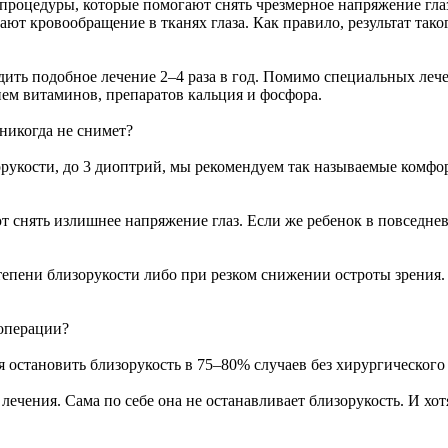
процедуры, которые помогают снять чрезмерное напряжение гла
ют кровообращение в тканях глаза. Как правило, результат так
одить подобное лечение 2–4 раза в год. Помимо специальных л
ием витаминов, препаратов кальция и фосфора.
 никогда не снимет?
рукости, до 3 диоптрий, мы рекомендуем так называемые комфор
нять излишнее напряжение глаз. Если же ребенок в повседневно
епени близорукости либо при резком снижении остроты зрения.
 операции?
 остановить близорукость в 75–80% случаев без хирургического
ечения. Сама по себе она не останавливает близорукость. И хот