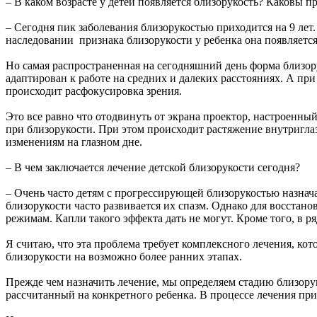
– В каком возрасте у детей появляется близорукость? Каковы 
– Сегодня пик заболевания близорукостью приходится на 9 лет.
наследовании признака близорукости у ребенка она появляется
Но самая распространенная на сегодняшний день форма близорук
адаптирован к работе на средних и далеких расстояниях. А при
происходит расфокусировка зрения.
Это все равно что отодвинуть от экрана проектор, настроенны
при близорукости. При этом происходит растяжение внутриглаз
изменениям на глазном дне.
– В чем заключается лечение детской близорукости сегодня?
– Очень часто детям с прогрессирующей близорукостью назнача
близорукости часто развивается их спазм. Однако для восстан
режимам. Капли такого эффекта дать не могут. Кроме того, в р
Я считаю, что эта проблема требует комплексного лечения, ко
близорукости на возможно более ранних этапах.
Прежде чем назначить лечение, мы определяем стадию близору
рассчитанный на конкретного ребенка. В процессе лечения пр