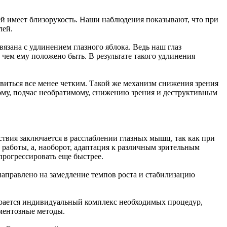
лей имеет близорукость. Наши наблюдения показывают, что при
лей.
язана с удлинением глазного яблока. Ведь наш глаз
 чем ему положено быть. В результате такого удлинения
овиться все менее четким. Такой же механизм снижения зрения
кому, подчас необратимому, снижению зрения и деструктивным
твия заключается в расслаблении глазных мышц, так как при
работы, а, наоборот, адаптация к различным зрительным
 прогрессировать еще быстрее.
 направлено на замедление темпов роста и стабилизацию
бирается индивидуальный комплекс необходимых процедур,
ментозные методы.