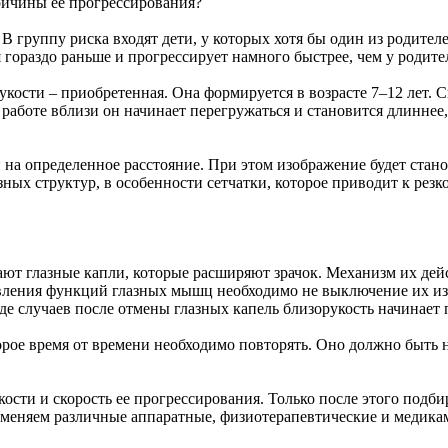
причины ее прогрессирования?
 В группу риска входят дети, у которых хотя бы один из родите
 гораздо раньше и прогрессирует намного быстрее, чем у родите
ости – приобретенная. Она формируется в возрасте 7–12 лет. Св
 работе вблизи он начинает перегружаться и становится длиннее,
й на определенное расстояние. При этом изображение будет стан
ных структур, в особенности сетчатки, которое приводит к рез
ют глазные капли, которые расширяют зрачок. Механизм их дейс
овления функций глазных мышц необходимо не выключение их из 
яде случаев после отмены глазных капель близорукость начинает
торое время от времени необходимо повторять. Оно должно быть
кости и скорость ее прогрессирования. Только после этого под
именяем различные аппаратные, физиотерапевтические и медика