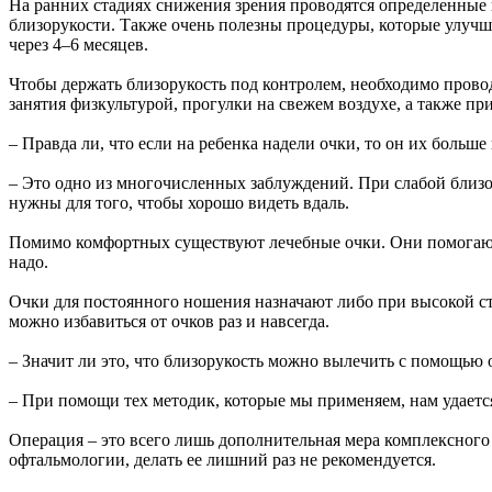
На ранних стадиях снижения зрения проводятся определенные 
близорукости. Также очень полезны процедуры, которые улучша
через 4–6 месяцев.
Чтобы держать близорукость под контролем, необходимо пров
занятия физкультурой, прогулки на свежем воздухе, а также пр
– Правда ли, что если на ребенка надели очки, то он их больше
– Это одно из многочисленных заблуждений. При слабой близо
нужны для того, чтобы хорошо видеть вдаль.
Помимо комфортных существуют лечебные очки. Они помогают с
надо.
Очки для постоянного ношения назначают либо при высокой ст
можно избавиться от очков раз и навсегда.
– Значит ли это, что близорукость можно вылечить с помощью
– При помощи тех методик, которые мы применяем, нам удается
Операция – это всего лишь дополнительная мера комплексного л
офтальмологии, делать ее лишний раз не рекомендуется.