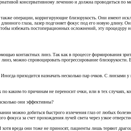
ернативой консервативному лечению и должна проводиться по м
также операции, корригирующие близорукость. Они имеют исклю
 длинного глаза, лазер подгоняет фокус под его новую длину. О
 Чтобы избежать постоперационных осложнений, эту процедуру н
помощью контактных линз. Так как в процессе формирования зр
линз, можно спровоцировать прогрессирование близорукости. В
 Иногда приходится назначать несколько пар очков. С линзами у
по каким-то причинам не переносит очки, или в тех случаях, ко
асколько они эффективны?
вании можно добиться быстрого излечения глаз от любых болезне
о фокуса за счет прохождения лучей света через узкое отверсти
 хотя вреда они тоже не приносят, пациенты лишь теряют драго