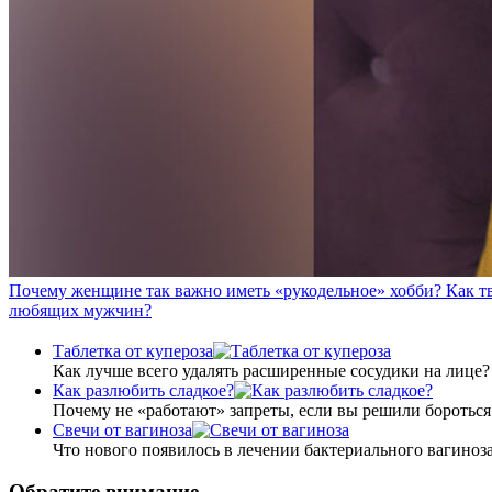
Почему женщине так важно иметь «рукодельное» хобби? Как т
любящих мужчин?
Таблетка от купероза
Как лучше всего удалять расширенные сосудики на лице
Как разлюбить сладкое?
Почему не «работают» запреты, если вы решили бороться 
Свечи от вагиноза
Что нового появилось в лечении бактериального вагиноз
Обратите внимание