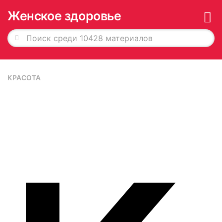
Женское здоровье
Главная
КРАСОТА
История в обложках
О журнале
Редакция
Рекламодателям
Подписка
Архив