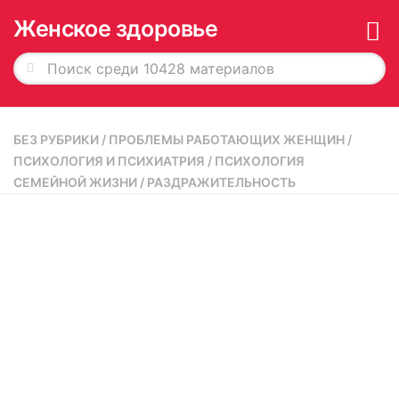
Женское здоровье
Главная
БЕЗ РУБРИКИ
/
ПРОБЛЕМЫ РАБОТАЮЩИХ ЖЕНЩИН
/
История в обложках
ПСИХОЛОГИЯ И ПСИХИАТРИЯ
/
ПСИХОЛОГИЯ
СЕМЕЙНОЙ ЖИЗНИ
/
РАЗДРАЖИТЕЛЬНОСТЬ
О журнале
Редакция
Рекламодателям
Подписка
Архив