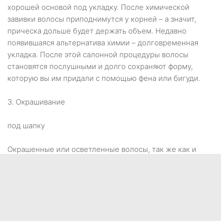
хорошей основой под укладку. После химической
завивки волосы приподнимутся у корней – а значит,
прическа дольше будет держать объем. Недавно
появившаяся альтернатива химии – долговременная
укладка. После этой салонной процедуры волосы
становятся послушными и долго сохраняют форму,
которую вы им придали с помощью фена или бигуди.
3. Окрашивание
под шапку
Окрашенные или осветленные волосы, так же как и
химически завитые, слегка приподнимаются у корней и
лучше "запоминают" укладку. Причем, такой эффект
дает как изменение цвета всей массы волос, так и
осветление отдельных прядей – мелирование. Но
окрашивание поможет сохранить прическу под шапкой
только в том случае, если выполнять его регулярно – не