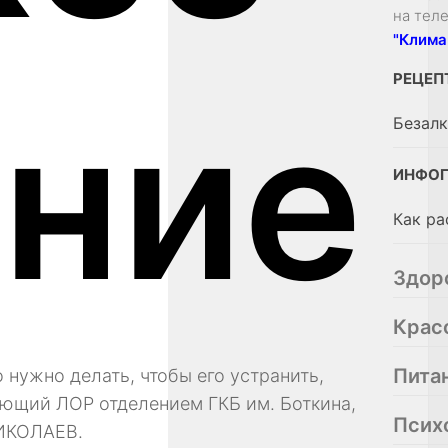
на тел
"Клима
РЕЦЕП
ние
Безалк
ИНФОГ
Как ра
Здор
Крас
Пита
о нужно делать, чтобы его устранить,
ующий ЛОР отделением ГКБ им. Боткина,
Псих
НИКОЛАЕВ.