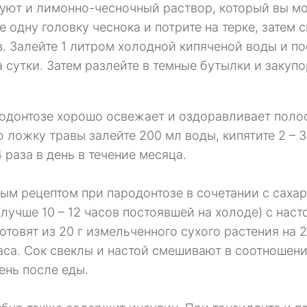
уют и лимонно-чесночный раствор, который вы мо
е одну головку чеснока и потрите на терке, затем
. Залейте 1 литром холодной кипяченой воды и по
а сутки. Затем разлейте в темные бутылки и закуп
одонтозе хорошо освежает и оздоравливает полост
ю ложку травы залейте 200 мл воды, кипятите 2 – 3
4 раза в день в течение месяца.
ым рецептом при пародонтозе в сочетании с саха
(лучше 10 – 12 часов постоявшей на холоде) с нас
готовят из 20 г измельченного сухого растения на 2
аса. Сок свеклы и настой смешивают в соотношении
день после еды.