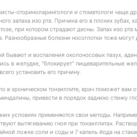
исты-оториноларингологи и стоматологи чаще др
ного запаха изо рта. Причина его в плохих зубах, 
тозе, при котором страдают десны. Запах изо рта 
в. Разнообразные болезни носоглотки тоже могут
й бывают и воспаления околоносовых пазух, адено
ись в желудке, "блокирует" пищеварительные желе
всего установить его причину.
ло в хроническом тонзиллите, врач поможет вам о
миндалины, привести в порядок заднюю стенку гло
них условиях применяются свои методы. Наприме
твуют вытягиванию гноя при тонзиллитах. Раствор
айной ложке соли и соды и 7 капель йода на стак