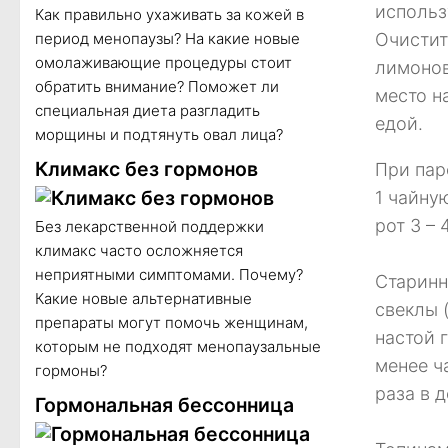
использ
Как правильно ухаживать за кожей в
период менопаузы? На какие новые
Очистит
омолаживающие процедуры стоит
лимонов
обратить внимание? Поможет ли
место н
специальная диета разгладить
едой.
морщины и подтянуть овал лица?
Климакс без гормонов
При пар
1 чайну
рот 3 – 
Без лекарственной поддержки
климакс часто осложняется
неприятными симптомами. Почему?
Старинн
Какие новые альтернативные
свеклы 
препараты могут помочь женщинам,
настой 
которым не подходят менопаузальные
менее ч
гормоны?
раза в 
Гормональная бессонница