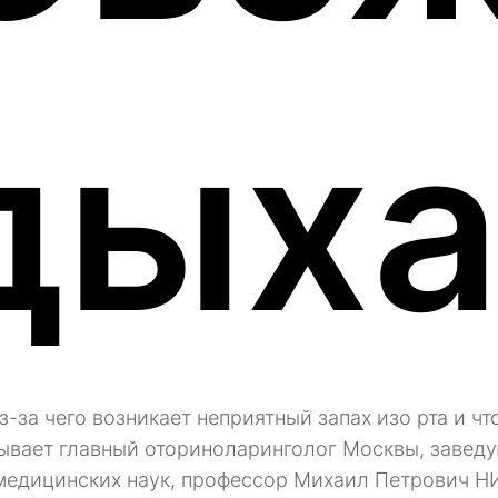
дыха
з-за чего возникает неприятный запах изо рта и чт
ывает главный оториноларинголог Москвы, завед
медицинских наук, профессор Михаил Петрович 