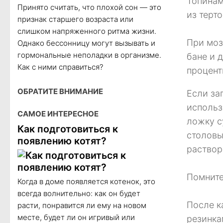
Топинам
Принято считать, что плохой сон — это
из терто
признак старшего возраста или
слишком напряженного ритма жизни.
При моз
Однако бессонницу могут вызывать и
гормональные неполадки в организме.
бане и д
Как с ними справиться?
процент
ОБРАТИТЕ ВНИМАНИЕ
Если за
использ
САМОЕ ИНТЕРЕСНОЕ
ложку с
Как подготовиться к
столовы
появлению котят?
раствор
Помните
Когда в доме появляется котенок, это
всегда волнительно: как он будет
После к
расти, понравится ли ему на новом
месте, будет ли он игривый или
резинка