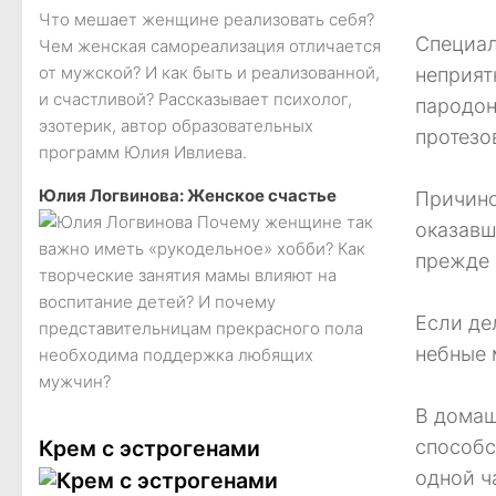
Что мешает женщине реализовать себя?
Специал
Чем женская самореализация отличается
от мужской? И как быть и реализованной,
неприят
и счастливой? Рассказывает психолог,
пародон
эзотерик, автор образовательных
протезо
программ Юлия Ивлиева.
Юлия Логвинова: Женское счастье
Причино
Почему женщине так
оказавш
важно иметь «рукодельное» хобби? Как
прежде 
творческие занятия мамы влияют на
воспитание детей? И почему
Если де
представительницам прекрасного пола
небные 
необходима поддержка любящих
мужчин?
В домаш
Крем с эстрогенами
способс
одной ч