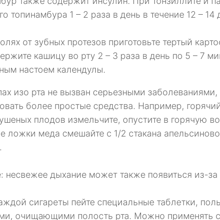
бур также содержит инсулин. При тонзиллите и п
го топинамбура 1 – 2 раза в день в течение 12 – 14 
олях от зубных протезов приготовьте тертый карто
ержите кашицу во рту 2 – 3 раза в день по 5 – 7 м
ным настоем календулы.
пах изо рта не вызван серьезными заболеваниями, 
овать более простые средства. Например, горячий
ушеных плодов измельчите, опустите в горячую воду
е ложки меда смешайте с 1/2 стакана апельсиново
.
: несвежее дыхание может также появиться из-за 
аждой сигареты пейте специальные таблетки, пол
ми, очищающими полость рта. Можно применять с