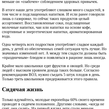
меньше он «озабочен» соблюдением здоровых привычек.
В итоге наши дети употребляют слишком много сладостей, в
том числе и подслащенных напитков. И если ранее говорили
лишь о газировке, то сейчас таких продуктов целый
ассортимент. Восстановленные соки, подслащенные
молочные напитки, чаи или напитки на основе кофе,
спортивные и энергетические напитки, ароматизированная
вода.
Одна четверть всех подростков употребляет сладкое каждый
день, у детей из обеспеченных семей ситуация чуть лучше. Но
значимых изменений нет. А между тем сладости должны быть
«праздничным» блюдом и появляться в рационе лишь иногда.
Крайне мало школьники едят фруктов и овощей. Но среди
людей с высоким уровнем дохода таких больше. Согласно
рекомендациям ВОЗ, нужно съедать 5 штук плодов в день.
Только треть школьников придерживается этого правила.
Сидячая жизнь
Только вдумайтесь, молодые европейцы 60% своего времени
проводят в сидячем положении. Другими словами, «когда не
спят, они сидят». На первый взгляд дети стали меньше