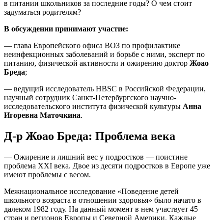
в питании школьников за последние годы? О чем стоит
задуматься родителям?
В обсуждении принимают участие:
— глава Европейского офиса ВОЗ по профилактике
неинфекционных заболеваний и борьбе с ними, эксперт по
питанию, физической активности и ожирению доктор
Жоао
Бреда
;
— ведущий исследователь HBSC в Российской Федерации,
научный сотрудник Санкт-Петербургского научно-
исследовательского института физической культуры
Анна
Игоревна Маточкина
.
Д-р Жоао Бреда: Проблема века
— Ожирение и лишний вес у подростков — поистине
проблема XXI века. Двое из десяти подростков в Европе уже
имеют проблемы с весом.
Межнациональное исследование «Поведение детей
школьного возраста в отношении здоровья» было начато в
далеком 1982 году. На данный момент в нем участвует 45
стран и регионов Европы и Северной Америки. Каждые