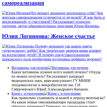
самореализация
Что мешает женщине реализовать себя? Чем
женская самореализация отличается от мужской? И как быть и
реализованной, и счастливой? Рассказывает психолог,
эзотерик, автор образовательных программ Юлия Ивлиева.
Юлия Логвинова: Женское счастье
Почему женщине так важно иметь
«рукодельное» хобби? Как творческие занятия мамы влияют
на воспитание детей? И почему представительницам
прекрасного пола необходима поддержка любящих мужчин?
Витамины для печени
Какие витамины нужнее всего нашей печени? Откуда
их можно получить? Рассказывает кандидат
медицинских наук, врач-консультант ГУ МНИИ
эпидемиологии и микробиологии им. Г.Н.
Габричевского Юрий Александрович Копанев.
Крем с эстрогенами
Как правильно ухаживать за кожей в период менопаузы?
На какие новые омолаживающие процедуры стоит
обратить внимание? Поможет ли специальная диета