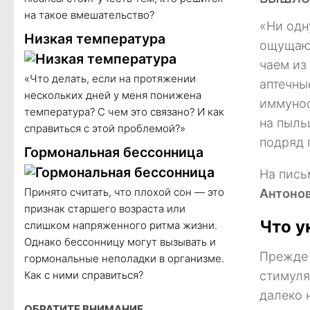
на такое вмешательство?
«Ни одн
Низкая температура
ощущаю 
чаем из
«Что делать, если на протяжении
аптечны
нескольких дней у меня понижена
иммунос
температура? С чем это связано? И как
на пыль
справиться с этой проблемой?»
подряд 
Гормональная бессонница
На пись
Принято считать, что плохой сон — это
Антоно
признак старшего возраста или
Что у
слишком напряженного ритма жизни.
Однако бессонницу могут вызывать и
Прежде 
гормональные неполадки в организме.
Как с ними справиться?
стимуля
далеко 
ОБРАТИТЕ ВНИМАНИЕ