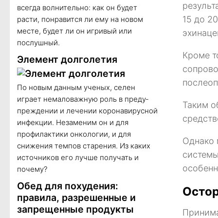
результ
всегда волнительно: как он будет
15 до 2
расти, понравится ли ему на новом
месте, будет ли он игривый или
эхинаце
послушный.
Кроме т
Элемент долголетия
сопрово
послеоп
По новым данным ученых, селен
играет немаловажную роль в преду­
Таким о
преждении и лечении коронавирусной
средств
инфекции. Незаменим он и для
профилактики онкологии, и для
Однако 
снижения темпов старения. Из каких
системы
источников его лучше получать и
особенн
почему?
Обед для похудения:
Остор
правила, разрешенные и
запрещенные продукты
Принима