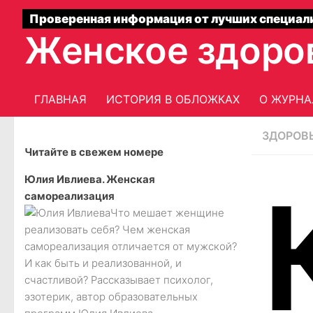
Проверенная информация от лучших специал
Женское здоро
ГЛАВНАЯ
ИСТОРИЯ В ОБЛОЖКАХ
О ЖУРНА
ЗДОРОВ
Читайте в свежем номере
Юлия Ивлиева. Женская
самореализация
Что мешает женщине
реализовать себя? Чем женская
самореализация отличается от мужской?
И как быть и реализованной, и
счастливой? Рассказывает психолог,
эзотерик, автор образовательных