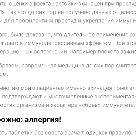
аты оценки эффекта настойки эхинацеи при простуд
0%. Так что до сих пор не получено данных о целе
и для профилактики простуд и укрепления иммуни
ого, было доказано, что длительное применение э
ждается иммунодепрессивным эффектом. При этом
ерационных осложнений, например плохого зажив
бразом, современная медицина до сих пор счита
ом.
многим моим пациентам именно эхинацея помогала
 подтверждают и многочисленные эксперименталь
остях организма и характере «сбоев» иммунитета.
ожно: аллергия!
ть таблетки без совета врача люди, как правило, 