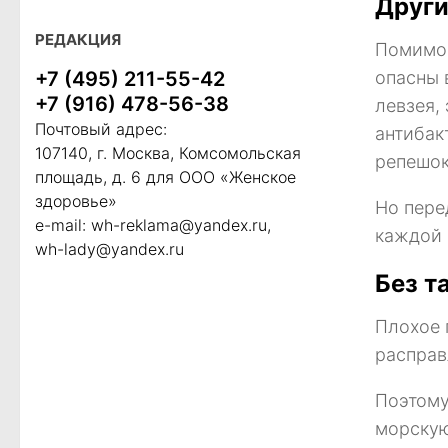
Други
РЕДАКЦИЯ
Помимо 
+7 (495) 211-55-42
опасны 
+7 (916) 478-56-38
левзея,
Почтовый адрес:
антибак
107140, г. Москва, Комсомольская
репешок
площадь, д. 6 для ООО «Женское
здоровье»
Но пере
e-mail:
wh-reklama@yandex.ru
,
каждой 
wh-lady@yandex.ru
Без т
Плохое 
расправ
Поэтому
морскую