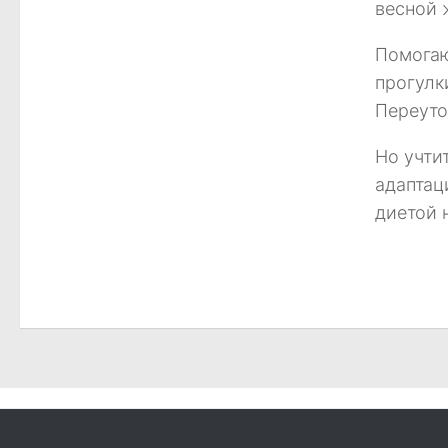
весной 
Помогаю
прогулк
Переуто
Но учти
адаптац
диетой 