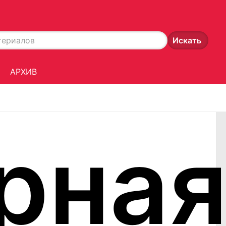
АРХИВ
рна