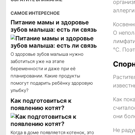
организ
аллерги
САМОЕ ИНТЕРЕСНОЕ
Питание мамы и здоровье
Косвенн
зубов малыша: есть ли связь
О непол
лимфати
°С. Поэ
О здоровье зубов малыша нужно
заботиться уже на этапе
Спорн
беременности и даже при её
планировании. Какие продукты
Растите
помогут подарить ребёнку здоровую
известн
улыбку?
Как пок
Как подготовиться к
появлению котят?
считало
они бол
Не раду
Когда в доме появляется котенок, это