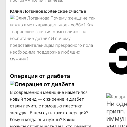
программ Юлия Ивлиева.
Юлия Логвинова: Женское счастье
Почему женщине так
важно иметь «рукодельное» хобби? Как
творческие занятия мамы влияют на
воспитание детей? И почему
представительницам прекрасного пола
необходима поддержка любящих
мужчин?
Операция от диабета
В современной медицине наметился
новый тренд — ожирение и диабет
Ни одн
стали лечить с помощью пластики
грипп.
желудка. В чем суть таких операций?
иммуни
Кому и когда они нужны? Какие
вышло
нюансы стоит учесть тем, кто решится