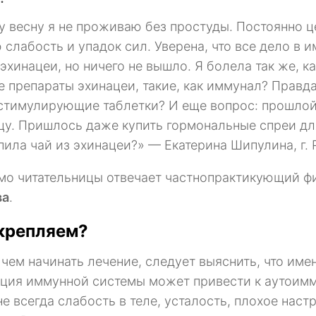
у весну я не проживаю без простуды. Постоянно це
слабость и упадок сил. Уверена, что все дело в 
 эхинацеи, но ничего не вышло. Я болела так же, 
е препараты эхинацеи, такие, как иммунал? Правд
тимулирующие таблетки? И еще вопрос: прошлой 
цу. Пришлось даже купить гормональные спреи для 
пила чай из эхинацеи?» — Екатерина Шипулина, г. 
мо читательницы отвечает частнопрактикующий ф
ва
.
крепляем?
чем начинать лечение, следует выяснить, что име
ция иммунной системы может привести к аутоимм
не всегда слабость в теле, усталость, плохое на