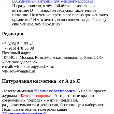
И сразу понятно, о чём пойдёт речь: конечно, о
витамине D — только он заслужил такое тёплое
название. Но в чём конкретно его польза для женского
организма? И что делать, если солнечных дней в году
ещё меньше, чем выходных?
Редакция
+7 (495) 211-55-42
+7 (916) 478-56-38
Почтовый адрес:
107140, г. Москва, Комсомольская площадь, д. 6 для ООО
«Женское здоровье»
e-mail:
wh-reklama@yandex.ru
,
wh-lady@yandex.ru
Натуральная косметика: от А до Я
Телеграмм-канал
"Климакс без проблем"
- новый проект
журнала
"Женское здоровье"
. Авторитетные врачи о
современных подходах к жару и приливам,
раздражительности и депрессии, бессоннице и набору веса.
Подписывайтесь на телеграмм-канал
"Климакс без проблем"
.