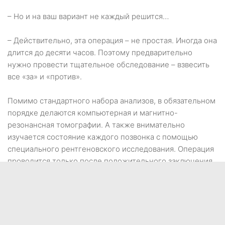
– Но и на ваш вариант не каждый решится…
– Действительно, эта операция – не простая. Иногда она
длится до десяти часов. Поэтому предварительно
нужно провести тщательное обследование – взвесить
все «за» и «против».
Помимо стандартного набора анализов, в обязательном
порядке делаются компьютерная и магнитно-
резонансная томографии. А также внимательно
изучается состояние каждого позвонка с помощью
специального рентгеновского исследования. Операция
проводится только после положительного заключения
нейрохирурга.
В случае успеха результат просто поразителен.
Женщина начинает двигаться уже через несколько
дней. А после того, как снимаются швы, самостоятельно