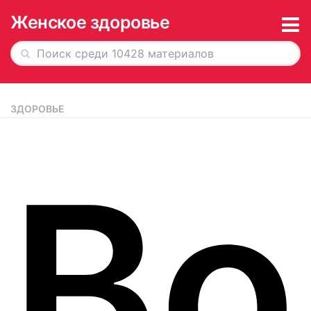
Женское здоровье
Главная
ЗДОРОВЬЕ
История в обложках
О журнале
Во
Редакция
Рекламодателям
Подписка
Архив