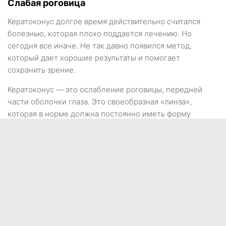
Слабая роговица
Кератоконус долгое время действительно считался
болезнью, которая плохо поддается лечению. Но
сегодня все иначе. Не так давно появился метод,
который дает хорошие результаты и помогает
сохранить зрение.
Кератоконус — это ослабление роговицы, передней
части оболочки глаза. Это своеобразная «линза»,
которая в норме должна постоянно иметь форму
полусферы и быть достаточно упругой. При
кератоконусе упругость теряется. Роговица начинает
«провисать», становится похожей на конус с
закругленным концом. Порой она настолько слаба, что
изменяет форму, когда человек меняет положение
тела. Он ложится — и роговица становится более
плоской. Встает — и она вновь вытягивается.
Разумеется, свет на такой «линзе» фокусируется