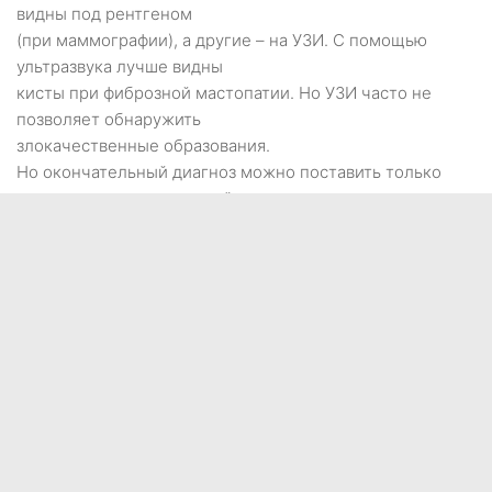
видны под рентгеном
(при маммографии), а другие – на УЗИ. С помощью
ультразвука лучше видны
кисты при фиброзной мастопатии. Но УЗИ часто не
позволяет обнаружить
злокачественные образования.
Но окончательный диагноз можно поставить только
сделав пункцию молочной
железы. Лечение же в случае обнаружения предрака –
только хирургическое.
Врачи часто сохраняют орган, и есть даже возможность
обойтись без
лучевой и химиотерапии. Но это только при раннем
обращении. Если
дождаться второй стадии рака, то наверняка придется
удалять уже всю
железу.
– Каковы причины возникновения предрака молочной