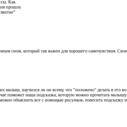
ссы. Как
ция прошла
азвитие”
чным сном, который так важен для хорошего самочувствия. Свои
х малыш, научился ли он всему, что "положено" делать в его воз
учае поможет наша подсказка, которую можно прочитать малышу и 
можно объяснить все с помощью рисунков, повесить подсказку на