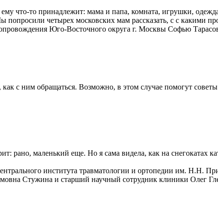
о ему что-то принадлежит: мама и папа, комната, игрушки, одежд
 Мы попросили четырех московских мам рассказать, с с какими 
 сопровождения Юго-Восточного округа г. Москвы Софью Тарасо
, как с ним обращаться. Возможно, в этом случае помогут сове
т: рано, маленький еще. Но я сама видела, как на снегокатах к
ентрального института травматологии и ортопедии им. Н.Н. Пр
мовна Стужина и старший научный сотрудник клиники Олег Гл