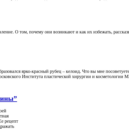
явление. О том, почему они возникают и как их избежать, расск
образовался ярко-красный рубец – келоид. Что вы мне посоветует
осковского Института пластической хирургии и косметологии М
рины”
оей
стная
Ее рецепт
дражать