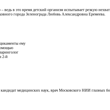
 – ведь в это время детский организм испытывает резкую нехва
ковного города Зеленограда Любовь Александровна Еремеева.
едикаменты ему
помощью
ларинголог
а 2-й
ет кандидат медицинских наук, врач Московского НИИ глазных 