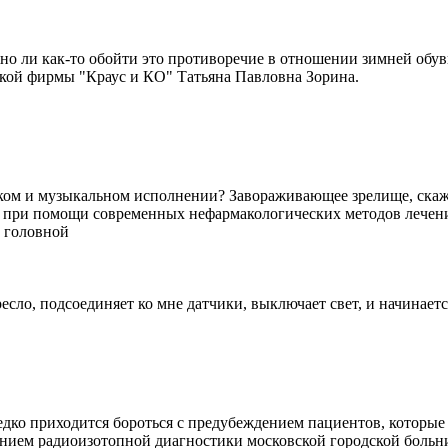
жно ли как-то обойти это противоречие в отношении зимней обув
ской фирмы "Краус и КО" Татьяна Павловна Зорина.
ском и музыкальном исполнении? Завораживающее зрелище, скажу
ли при помощи современных нефармакологических методов лечени
е головной
сло, подсоединяет ко мне датчики, выключает свет, и начинает
дко приходится бороться с предубеждением пациентов, которые б
ением радиоизотопной диагностики московской городской боль