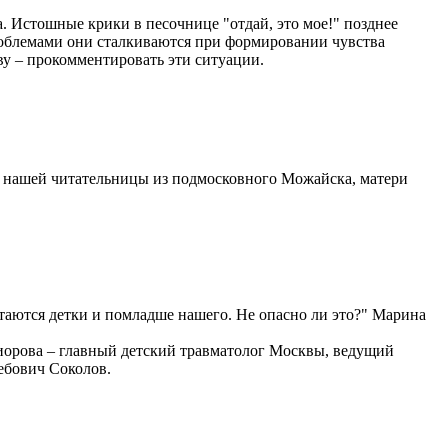
а. Истошные крики в песочнице "отдай, это мое!" позднее
проблемами они сталкиваются при формировании чувства
ву – прокомментировать эти ситуации.
ты нашей читательницы из подмосковного Можайска, матери
атаются детки и помладше нашего. Не опасно ли это?" Марина
иорова – главный детский травматолог Москвы, ведущий
ебович Соколов.