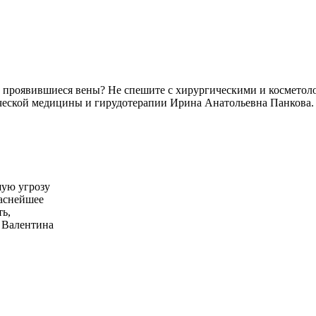
г проявившиеся вены? Не спешите с хирургическими и косметоло
ической медицины и гирудотерапии Ирина Анатольевна Панкова.
шую угрозу
паснейшее
ть,
4 Валентина