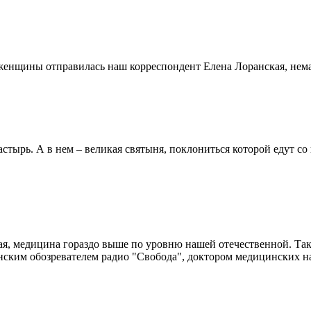
женщины отправилась наш корреспондент Елена Лоранская, нема
стырь. А в нем – великая святыня, поклониться которой едут с
ая, медицина гораздо выше по уровню нашей отечественной. Так
нским обозревателем радио "Свобода", доктором медицинских 