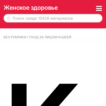
Женское здоровье
Главная
БЕЗ РУБРИКИ
/
УХОД ЗА ЛИЦОМ И ШЕЕЙ
История в обложках
О журнале
Редакция
Рекламодателям
Подписка
Архив