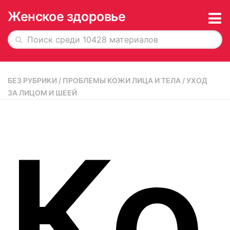
Женское здоровье
Главная
БЕЗ РУБРИКИ
/
ПРОБЛЕМЫ КОЖИ ЛИЦА И ТЕЛА
/
УХОД
История в обложках
ЗА ЛИЦОМ И ШЕЕЙ
О журнале
Ко
Редакция
Рекламодателям
Подписка
Архив