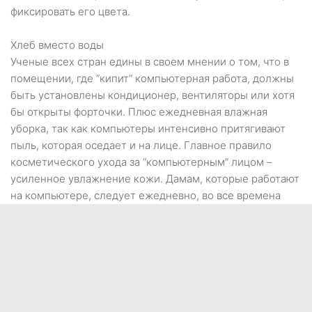
фиксировать его цвета.
Хлеб вместо воды
Ученые всех стран едины в своем мнении о том, что в
помещении, где “кипит” компьютерная работа, должны
быть установлены кондиционер, вентиляторы или хотя
бы открыты форточки. Плюс ежедневная влажная
уборка, так как компьютеры интенсивно притягивают
пыль, которая оседает и на лице. Главное правило
косметического ухода за “компьютерным” лицом –
усиленное увлажнение кожи. Дамам, которые работают
на компьютере, следует ежедневно, во все времена
года, пользоваться увлажняющими кремами, а под
макияж наносить защитный крем.
Доктора из Литвы рекомендуют один раз в неделю
полностью отдыхать от работы на компьютере и
предлагают действенное средство против
обезвоживания кожи – умывание ржаным или рижским