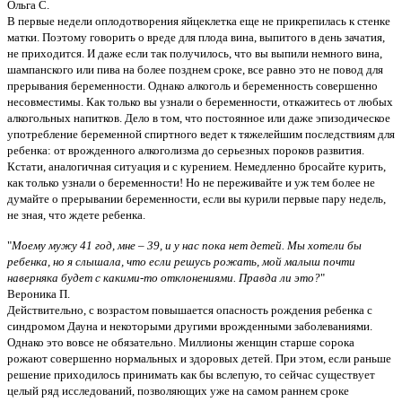
Ольга С.
В первые недели оплодотворения яйцеклетка еще не прикрепилась к стенке
матки. Поэтому говорить о вреде для плода вина, выпитого в день зачатия,
не приходится. И даже если так получилось, что вы выпили немного вина,
шампанского или пива на более позднем сроке, все равно это не повод для
прерывания беременности. Однако алкоголь и беременность совершенно
несовместимы. Как только вы узнали о беременности, откажитесь от любых
алкогольных напитков. Дело в том, что постоянное или даже эпизодическое
употребление беременной спиртного ведет к тяжелейшим последствиям для
ребенка: от врожденного алкоголизма до серьезных пороков развития.
Кстати, аналогичная ситуация и с курением. Немедленно бросайте курить,
как только узнали о беременности! Но не переживайте и уж тем более не
думайте о прерывании беременности, если вы курили первые пару недель,
не зная, что ждете ребенка.
"
Моему мужу 41 год, мне – 39, и у нас пока нет детей. Мы хотели бы
ребенка, но я слышала, что если решусь рожать, мой малыш почти
наверняка будет с какими-то отклонениями. Правда ли это?
"
Вероника П.
Действительно, с возрастом повышается опасность рождения ребенка с
синдромом Дауна и некоторыми другими врожденными заболеваниями.
Однако это вовсе не обязательно. Миллионы женщин старше сорока
рожают совершенно нормальных и здоровых детей. При этом, если раньше
решение приходилось принимать как бы вслепую, то сейчас существует
целый ряд исследований, позволяющих уже на самом раннем сроке