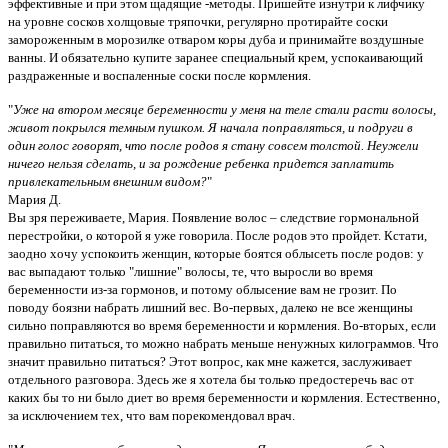
эффективные и при этом щадящие -методы. Пришейте изнутри к лифчику
на уровне сосков холщовые тряпочки, регулярно протирайте соски
замороженным в морозилке отваром коры дуба и принимайте воздушные
ванны. И обязательно купите заранее специальный крем, успокаивающий
раздраженные и воспаленные соски после кормления.
"
Уже на втором месяце беременности у меня на теле стали расти волосы,
живот покрылся темным пушком. Я начала поправляться, и подруги в
один голос говорят, что после родов я стану совсем толстой. Неужели
ничего нельзя сделать, и за рождение ребенка придется заплатить
привлекательным внешним видом?
"
Мария Д.
Вы зря переживаете, Мария. Появление волос – следствие гормональной
перестройки, о которой я уже говорила. После родов это пройдет. Кстати,
заодно хочу успокоить женщин, которые боятся облысеть после родов: у
вас выпадают только "лишние" волосы, те, что выросли во время
беременности из-за гормонов, и потому облысение вам не грозит. По
поводу боязни набрать лишний вес. Во-первых, далеко не все женщины
сильно поправляются во время беременности и кормления. Во-вторых, если
правильно питаться, то можно набрать меньше ненужных килограммов. Что
значит правильно питаться? Этот вопрос, как мне кажется, заслуживает
отдельного разговора. Здесь же я хотела бы только предостеречь вас от
каких бы то ни было диет во время беременности и кормления. Естественно,
за исключением тех, что вам порекомендовал врач.