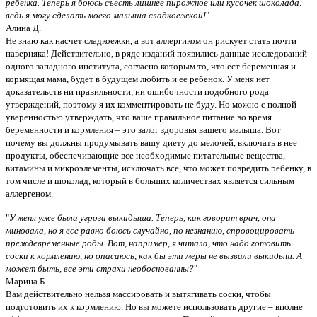
ребенка. Теперь я боюсь съесть лишнее пирожное или кусочек шоколада:
ведь я могу сделать моего малыша сладкоежкой!
"
Алина Д.
Не знаю как насчет сладкоежки, а вот аллергиком он рискует стать почти
наверняка! Действительно, в ряде изданий появились данные исследований
одного западного института, согласно которым то, что ест беременная и
кормящая мама, будет в будущем любить и ее ребенок. У меня нет
доказательств ни правильности, ни ошибочности подобного рода
утверждений, поэтому я их комментировать не буду. Но можно с полной
уверенностью утверждать, что ваше правильное питание во время
беременности и кормления – это залог здоровья вашего малыша. Вот
почему вы должны продумывать вашу диету до мелочей, включать в нее
продукты, обеспечивающие все необходимые питательные вещества,
витамины и микроэлементы, исключать все, что может повредить ребенку, в
том числе и шоколад, который в больших количествах является сильным
аллергеном.
"
У меня уже была угроза выкидыша. Теперь, как говорит врач, она
миновала, но я все равно боюсь случайно, по незнанию, спровоцировать
преждевременные роды. Вот, например, я читала, что надо готовить
соски к кормлению, но опасаюсь, как бы эти меры не вызвали выкидыш. А
может быть, все эти страхи необоснованны?
"
Марина Б.
Вам действительно нельзя массировать и вытягивать соски, чтобы
подготовить их к кормлению. Но вы можете использовать другие – вполне