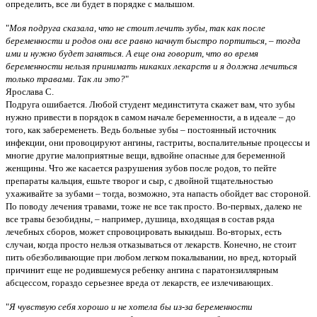
определить, все ли будет в порядке с малышом.
"
Моя подруга сказала, что не стоит лечить зубы, так как после
беременности и родов они все равно начнут быстро портиться, – тогда
ими и нужно будет заняться. А еще она говорит, что во время
беременности нельзя принимать никаких лекарств и я должна лечиться
только травами. Так ли это?
"
Ярослава С.
Подруга ошибается. Любой студент мединститута скажет вам, что зубы
нужно привести в порядок в самом начале беременности, а в идеале – до
того, как забеременеть. Ведь больные зубы – постоянный источник
инфекции, они провоцируют ангины, гастриты, воспалительные процессы и
многие другие малоприятные вещи, вдвойне опасные для беременной
женщины. Что же касается разрушения зубов после родов, то пейте
препараты кальция, ешьте творог и сыр, с двойной тщательностью
ухаживайте за зубами – тогда, возможно, эта напасть обойдет вас стороной.
По поводу лечения травами, тоже не все так просто. Во-первых, далеко не
все травы безобидны, – например, душица, входящая в состав ряда
лечебных сборов, может спровоцировать выкидыш. Во-вторых, есть
случаи, когда просто нельзя отказываться от лекарств. Конечно, не стоит
пить обезболивающие при любом легком покалывании, но вред, который
причинит еще не родившемуся ребенку ангина с паратонзиллярным
абсцессом, гораздо серьезнее вреда от лекарств, ее излечивающих.
"
Я чувствую себя хорошо и не хотела бы из-за беременности