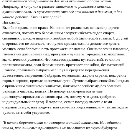
отказываться от привычного для меня активного образа жизни.
Например, я хочу, как и раньше, кататься на роликовых коньках,
путешествовать. А муж говорит, что все это опасно и для меня, и для
нашего ребенка. Кто из нас прав?
"
Наталья С.
Вы оба и правы, и не правы. Конечно, от роликовых коньков придется
отказаться, потому что беременным следует избегать видов спорта,
связанных с риском падения и вообще любой физической травмы. С другой
стороны, это не означает, что нужно проваляться на диване все девять
месяцев, если беременность протекает нормально. Очень полезны плавание,
гимнастика для беременных, прогулки – лучше за городом, в комфортных
экологических условиях. Что касается дальних путешествий, то они не
противопоказаны, если беременность протекает спокойно, без патологий.
Главное, правильно выбрать маршрут и средство передвижения.
Естественно, запрещены байдарки, мотоциклы, жаркие страны, покорение
горных вершин, прямые солнечные лучи. Лучше выбрать спокойный отдых
с привычным питанием и климатом, близким российскому, без большой
разницы в часовых поясах. По поводу авиаперелетов лучше
проконсультироваться со своим врачом, потому что здесь требуется
индивидуальный подход. И хорошо, если в поездку вместе с вами
отправится муж, или подруга. или кто-то из родственников, – так вы будете
чувствовать себя увереннее.
"
В начале беременности я поглощала шоколад плитками. Но недавно я
узнала, что пищевые пристрастия мамы влияют на вкусы будущего