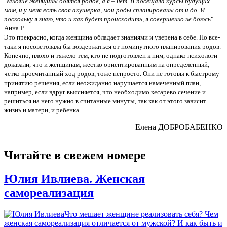
"
Многие женщины боятся родов, а я – нет. Я посещала курсы будущих
мам, и у меня есть своя акушерка, мои роды спланированы от и до. И
поскольку я знаю, что и как будет происходить, я совершенно не боюсь
".
Анна Р.
Это прекрасно, когда женщина обладает знаниями и уверена в себе. Но все-
таки я посоветовала бы воздержаться от поминутного планирования родов.
Конечно, плохо и тяжело тем, кто не подготовлен к ним, однако психологи
доказали, что и женщинам, жестко ориентированным на определенный,
четко просчитанный ход родов, тоже непросто. Они не готовы к быстрому
принятию решения, если неожиданно нарушается намеченный план,
например, если вдруг выясняется, что необходимо кесарево сечение и
решиться на него нужно в считанные минуты, так как от этого зависит
жизнь и матери, и ребенка.
Елена ДОБРОБАБЕНКО
Читайте в свежем номере
Юлия Ивлиева. Женская
самореализация
Что мешает женщине реализовать себя? Чем
женская самореализация отличается от мужской? И как быть и