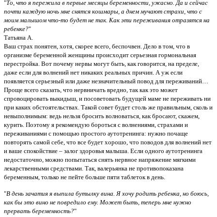
"
То, что я пережила в первые месяцы беременности, ужасно. Да и сейчас
почти каждую ночь мне снятся кошмары, а днем мучают страхи, что с
моим малышом что-то будет не так. Как эти переживания отразятся на
ребенке?
"
Татьяна А.
Ваш страх понятен, хотя, скорее всего, беспочвен. Дело в том, что в
организме беременной женщины происходит серьезная гормональная
перестройка. Вот почему нервы могут быть, как говорится, на пределе,
даже если для волнений нет никаких реальных причин. А уж если
появляется серьезный или даже незначительный повод для переживаний…
Проще всего сказать, что нервничать вредно, так как это может
спровоцировать выкидыш, и посоветовать будущей маме не переживать ни
при каких обстоятельствах. Такой совет будет столь же правильным, сколь и
невыполнимым: ведь нельзя бросить волноваться, как бросают, скажем,
курить. Поэтому я рекомендую бороться с волнениями, страхами и
переживаниями с помощью простого аутотренинга: нужно почаще
повторять самой себе, что все будет хорошо, что поводов для волнений нет
и ваше спокойствие – залог здоровья малыша. Если одного аутотренинга
недостаточно, можно попытаться снять нервное напряжение мягкими
лекарственными средствами. Так, валерьянка не противопоказана
беременным, только не пейте больше пяти таблеток в день.
"
В день зачатия я выпила бутылку вина. Я хочу родить ребенка, но боюсь,
как бы это вино не повредило ему. Может быть, теперь мне нужно
прервать беременность?
"