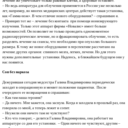
лечение же уничтожает только раковые клетки, а здоровые оставляет.
– Но ведь аппаратура для облучения применяется в России уже несколько
лет, например, во многих медицинских центрах действует такая установка,
как «Гамма-нож». В чем отличие нового оборудования? – спрашиваю я.
– Принцип тот же – лечение без контакта при помощи ионизирующего
излучения. Только этот аппарат фирмы «Новалис» имеет больше
возможностей. Он позволяет не только проводить одномоментное
радиохирургическое лечение, но и фракционировать облучение, то есть
разделять лечение на сеансы, что необходимо при опухолях большого
размера. К тому же новое оборудование в перспективе рассчитано на
лечение других органов: спинного мозга, легких, печени. Но для этого
нужны дополнительные установки. Надеюсь, в ближайшем будущем они у
нас появятся.
Сон без наркоза
Дежурившая сегодня медсестра Галина Владимировна периодически
заходит в операционную и меняет положение пациентки. После
очередного ее возвращения я спрашиваю:
– Как там наша героиня?
– Да ничего. Мне кажется, она заснула. Когда я заходила в прошлый раз, она
говорила со мной, а теперь лежит и сопит.
– Неужели они ничего там не чувствуют?
– Кто что говорит, – делится Галина Владимировна, она работает на
аппаратуре со дня его установки. – Одни ничего не чувствуют, другим –