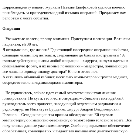
Корреспонденту нашего журнала Наталье Епифановой удалось воочию
понаблюдать за проведением одной из таких операций. Предлагаем вам
репортаж с места события.
Операция
– Уважаемые коллеги, прошу внимания. Приступаем к операции. Вот наша
пациентка, ей 38 лет.
Я оглядываюсь, где же она? Где стоящий посередине операционный стол,
слепящие лампы под потолком, сверкающие до блеска инструменты? А
главные действующие лица любой операции – хирурги, наглухо одетые в
специальную форму, и их верные помощники – медсестры, понимающие
все лишь по одному взгляду доктора? Ничего этого нет.
А есть лишь обычный кабинет, несколько компьютеров и группа медиков,
сосредоточенно вглядывающихся в мониторы.
– Не удивляйтесь, сейчас идет самый ответственный этап лечения –
планирование. По сути, это и есть операция, – объясняет мне идейный
руководитель всего процесса, заведующий отделением радиологии и
радиохирургии Института Бурденко, хирург Андрей Владимирович
Голанов. – Сегодня пациентка прошла обследование. Ей сделали
компьютерную и магнитно-резонансную томографию головного мозга. Все
полученные данные уже в компьютере. Особое программное обеспечение
обрабатывает, совмещает их и выдает так называемую диагностическую