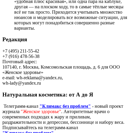
«удобная плюс красивая», или одна пара на каблуке,
другая — на плоском ходу, то в самые тёплые месяцы
всё не так просто. Приходится учитывать множество
нюансов и моделировать все возможные ситуации, для
которых могут понадобиться совершенно разные
варианты.
Редакция
+7 (495) 211-55-42
+7 (916) 478-56-38
Почтовый адрес:
107140, г. Москва, Комсомольская площадь, д. 6 для ООО
«Женское здоровье»
e-mail:
wh-reklama@yandex.ru
,
wh-lady@yandex.ru
Натуральная косметика: от А до Я
Телеграмм-канал
"Климакс без проблем"
- новый проект
журнала
"Женское здоровье"
. Авторитетные врачи о
современных подходах к жару и приливам,
раздражительности и депрессии, бессоннице и набору веса.
Подписывайтесь на телеграмм-канал
"Климакс без проблем"
.