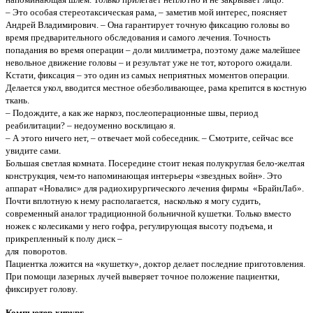
– Это особая стереотаксическая рама, – заметив мой интерес, поясняет
Андрей Владимирович. – Она гарантирует точную фиксацию головы во
время предварительного обследования и самого лечения. Точность
попадания во время операции – доли миллиметра, поэтому даже малейшее
невольное движение головы – и результат уже не тот, которого ожидали.
Кстати, фиксация – это один из самых неприятных моментов операции.
Делается укол, вводится местное обезболивающее, рама крепится в костную
ткань.
– Подождите, а как же наркоз, послеоперационные швы, период
реабилитации? – недоуменно восклицаю я.
– А этого ничего нет, – отвечает мой собеседник. – Смотрите, сейчас все
увидите сами.
Большая светлая комната. Посередине стоит некая полукруглая бело-желтая
конструкция, чем-то напоминающая интерьеры «звездных войн». Это
аппарат «Новалис» для радиохирургического лечения фирмы «БрайнЛаб».
Почти вплотную к нему располагается, насколько я могу судить,
современный аналог традиционной больничной кушетки. Только вместо
ножек с колесиками у него гофра, регулирующая высоту подъема, и
прикрепленный к полу диск –
для поворотов.
Пациентка ложится на «кушетку», доктор делает последние приготовления.
При помощи лазерных лучей выверяет точное положение пациентки,
фиксирует голову.
Компьютер-хирург