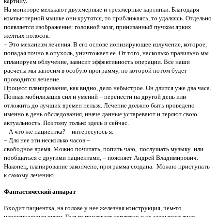
картину.
На мониторе мелькают двухмерные и трехмерные картинки. Благодаря
компьютерной мышке они крутятся, то приближаясь, то удаляясь. Отдельно
появляется изображение: головной мозг, принизанный пучком ярких
желтых полосок.
– Это механизм лечения. В его основе ионизирующее излучение, которое,
попадая точно в опухоль, уничтожает ее. От того, насколько правильно мы
спланируем облучение, зависит эффективность операции. Все наши
расчеты мы заносим в особую программу, по которой потом будет
проводится лечение.
Процесс планирования, как видно, дело небыстрое. Он длится уже два часа.
Полная мобилизация сил и умений – перенести на другой день или
отложить до лучших времен нельзя. Лечение должно быть проведено
именно в день обследования, иначе данные устаревают и теряют свою
актуальность. Поэтому только здесь и сейчас.
– А что же пациентка? – интересуюсь я.
– Для нее эти несколько часов –
свободное время. Можно почитать, попить чаю, послушать музыку или
пообщаться с другими пациентами, – поясняет Андрей Владимирович.
Наконец, планирование закончено, программа создана. Можно приступать
к самому лечению.
Фантастический аппарат
Входит пациентка, на голове у нее железная конструкция, чем-то
напоминающая шлем. Только прилегает неплотно и не закрывает лицо.