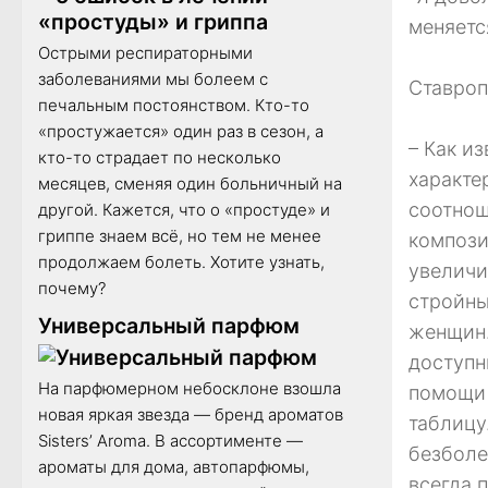
меняетс
Острыми респираторными
заболеваниями мы болеем с
Ставро
печальным постоянством. Кто-то
«простужается» один раз в сезон, а
– Как и
кто-то страдает по несколько
характе
месяцев, сменяя один больничный на
соотнош
другой. Кажется, что о «простуде» и
гриппе знаем всё, но тем не менее
компози
продолжаем болеть. Хотите узнать,
увеличи
почему?
стройны
Универсальный парфюм
женщин.
доступн
На парфюмерном небосклоне взошла
помощи 
новая яркая звезда — бренд ароматов
таблицу
Sisters’ Aroma. В ассортименте —
безболе
ароматы для дома, автопарфюмы,
всегда 