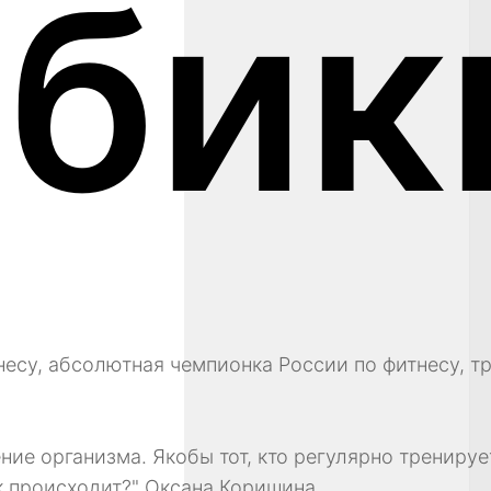
обик
несу, абсолютная чемпионка России по фитнесу, т
ние организма. Якобы тот, кто регулярно трениру
к происходит?" Оксана Коришина,