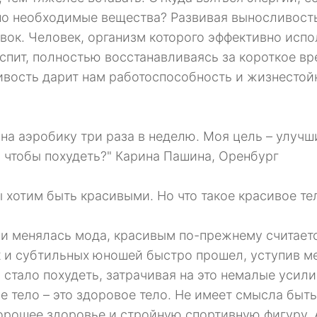
о необходимые вещества? Развивая выносливость,
вок. Человек, организм которого эффективно испол
спит, полностью восстанавливаясь за короткое вре
вость дарит нам работоспособность и жизнестойк
 на аэробику три раза в неделю. Моя цель – улучш
, чтобы похудеть?" Карина Пашина, Оренбург
ы хотим быть красивыми. Но что такое красивое те
ни менялась мода, красивым по-прежнему считает
 и субтильных юношей быстро прошел, уступив ме
 стало похудеть, затрачивая на это немалые усилия
е тело – это здоровое тело. Не имеет смысла быт
орошее здоровье и стройную спортивную фигуру. 