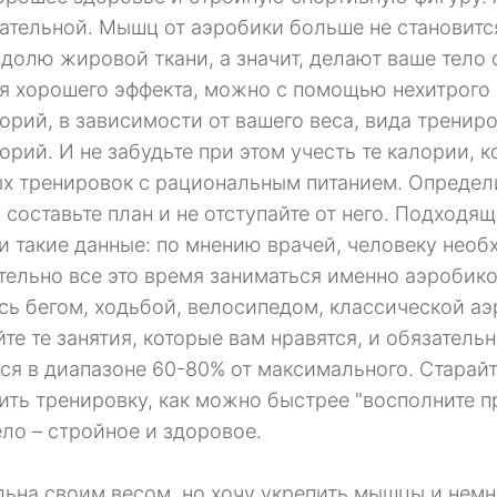
ательной. Мышц от аэробики больше не становится
 долю жировой ткани, а значит, делают ваше тело 
я хорошего эффекта, можно с помощью нехитрого п
орий, в зависимости от вашего веса, вида трениро
орий. И не забудьте при этом учесть те калории, к
х тренировок с рациональным питанием. Определ
, составьте план и не отступайте от него. Подход
и такие данные: по мнению врачей, человеку необ
тельно все это время заниматься именно аэробико
сь бегом, ходьбой, велосипедом, классической аэ
те те занятия, которые вам нравятся, и обязатель
ся в диапазоне 60-80% от максимального. Старайт
ить тренировку, как можно быстрее "восполните пр
ело – стройное и здоровое.
льна своим весом, но хочу укрепить мышцы и немн