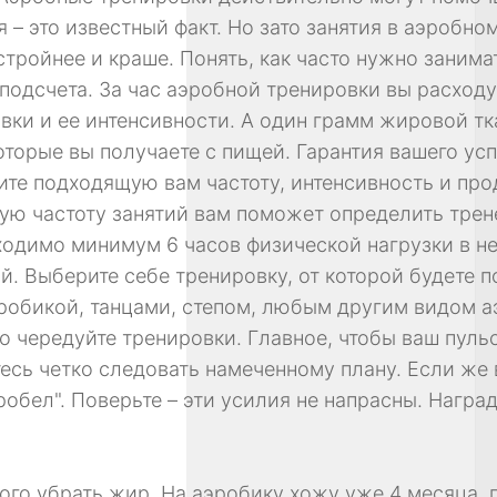
 – это известный факт. Но зато занятия в аэробн
стройнее и краше. Понять, как часто нужно занима
одсчета. За час аэробной тренировки вы расходу
вки и ее интенсивности. А один грамм жировой тка
оторые вы получаете с пищей. Гарантия вашего усп
ите подходящую вам частоту, интенсивность и пр
ящую частоту занятий вам поможет определить тре
ходимо минимум 6 часов физической нагрузки в н
й. Выберите себе тренировку, от которой будете п
робикой, танцами, степом, любым другим видом а
но чередуйте тренировки. Главное, чтобы ваш пуль
есь четко следовать намеченному плану. Если же 
обел". Поверьте – эти усилия не напрасны. Награ
ого убрать жир. На аэробику хожу уже 4 месяца, п