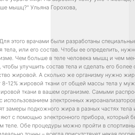
ьше мышц?" Ульяна Горохова,
. Для этого врачами были разработаны специальны
 тела, или его состав. Чтобы ее определить, нужн
изме. Чем больше в теле человека мышц и чем ме
у, чтобы улучшить состав тела и сделать его боле
тво жировой. А сколько же организму нужно жира
8-12% жировой ткани от общей массы тела у мужч
 жировой ткани в вашем организме. Самыми распр
т с использованием электронных жироанализаторов
т замеры подкожного жира в разных частях тела и
ляют с помощью электронного прибора, который 
м теле. Обе процедуры можно пройти в спортивны
 идеально точны – всегда присутствует некая погр