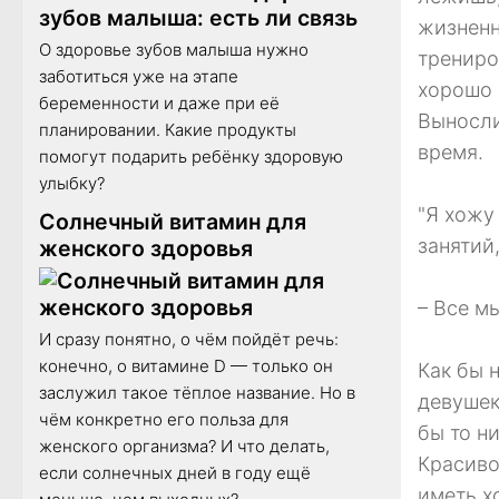
жизненн
О здоровье зубов малыша нужно
трениро
заботиться уже на этапе
хорошо 
беременности и даже при её
Выносли
планировании. Какие продукты
время.
помогут подарить ребёнку здоровую
улыбку?
"Я хожу
Солнечный витамин для
занятий
женского здоровья
– Все м
И сразу понятно, о чём пойдёт речь:
конечно, о витамине D — только он
Как бы 
заслужил такое тёплое название. Но в
девушек
чём конкретно его польза для
бы то ни
женского организма? И что делать,
Красиво
если солнечных дней в году ещё
иметь х