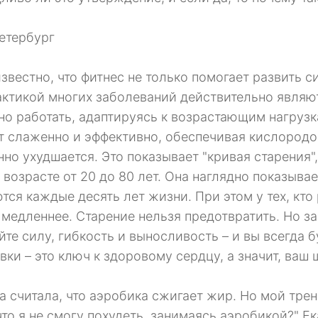
етербург
известно, что фитнес не только помогает развить с
ктикой многих заболеваний действительно являют
но работать, адаптируясь к возрастающим нагруз
т слаженно и эффективно, обеспечивая кислородом
нно ухудшается. Это показывает "кривая старения"
 возрасте от 20 до 80 лет. Она наглядно показыва
тся каждые десять лет жизни. При этом у тех, кт
 медленнее. Старение нельзя предотвратить. Но з
йте силу, гибкость и выносливость – и вы всегда 
вки – это ключ к здоровому сердцу, а значит, ваш
да считала, что аэробика сжигает жир. Но мой тре
 что я не смогу похудеть, занимаясь аэробикой?" Е