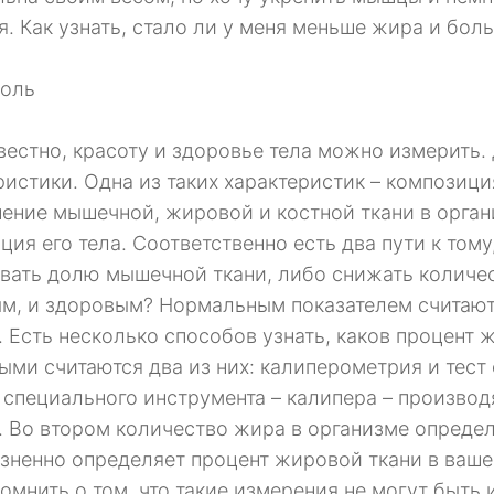
я. Как узнать, стало ли у меня меньше жира и бол
поль
звестно, красоту и здоровье тела можно измерить
ристики. Одна из таких характеристик – композиция
ение мышечной, жировой и костной ткани в орган
ция его тела. Соответственно есть два пути к том
вать долю мышечной ткани, либо снижать количес
м, и здоровым? Нормальным показателем считают 
 Есть несколько способов узнать, каков процент
ыми считаются два из них: калиперометрия и тес
специального инструмента – калипера – производя
. Во втором количество жира в организме опреде
зненно определяет процент жировой ткани в ваше
помнить о том, что такие измерения не могут быть