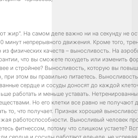
т жир". На самом деле важно ни на секунду не ос
20 минут непрерывного движения. Кроме того, тре
 из физических качеств – выносливость. На аэро
гарантии, что вы сможете похудеть или изменить ф
сивее и стройнее? Выносливость, которую вы повыш
о, при этом вы правильно питаетесь. Выносливость
ванные сердце и сосуды доносят до каждой клето
льше работать и меньше уставать. Нетренированн
еществами. Но его клетки все равно не получают 
ать то, что получает. Признак хорошей выносливос
жая работоспособности. Выносливый человек про
аетесь фитнессом, потому что слишком устаете? Вс
сли сердце и сосуды работают еле-еле, не успевая