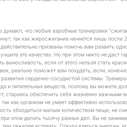
е думают, что любые аэробные тренировки "сжигаю
инут, так как жиросжигание начнется лишь после 
действительно призваны помочь вам развить одно
лучшите это качество. Но при этом никто не даст 
ть выносливость, если от этого нельзя стать кра
вок, реально поможет вам похудеть, если, конечн
 развития сердечно-сосудистой системы. Трениро
да и питательных веществ, поэтому вы можете до
ст, стараясь обеспечить себя жизненно важными в
, так как организм не умеет эффективно использов
ость обходиться малым количеством пищи, не сни
 при этом делать тысячу разных дел. Вы не заним
 тем тяжелее вставать. Откуда взяться энергии, е