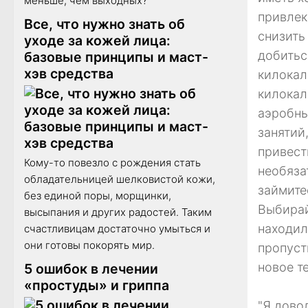
меньше, чем выходных?
привлек
Все, что нужно знать об
снизить
уходе за кожей лица:
добитьс
базовые принципы и маст-
хэв средства
килокал
килокал
аэробны
занятий
привест
Кому-то повезло с рождения стать
необяза
обладательницей шелковистой кожи,
займите
без единой поры, морщинки,
Выбирай
высыпания и других радостей. Таким
находил
счастливицам достаточно умыться и
они готовы покорять мир.
пропуст
новое т
5 ошибок в лечении
«простуды» и гриппа
"Я дово