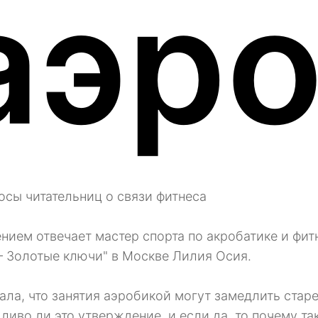
аэр
осы читательниц о связи фитнеса
ением отвечает мастер спорта по акробатике и фит
– Золотые ключи" в Москве Лилия Осия.
ала, что занятия аэробикой могут замедлить старе
ливо ли это утверждение, и если да, то почему та