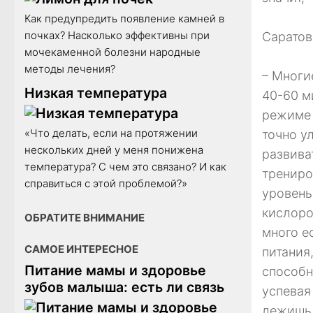
Как предупредить появление камней в
почках? Насколько эффективны при
Саратов
мочекаменной болезни народные
методы лечения?
– Многи
Низкая температура
40-60 м
режиме 
«Что делать, если на протяжении
точно у
нескольких дней у меня понижена
развива
температура? С чем это связано? И как
трениро
справиться с этой проблемой?»
уровень
кислоро
ОБРАТИТЕ ВНИМАНИЕ
много е
САМОЕ ИНТЕРЕСНОЕ
питания
Питание мамы и здоровье
способн
зубов малыша: есть ли связь
успевая
лежишь,