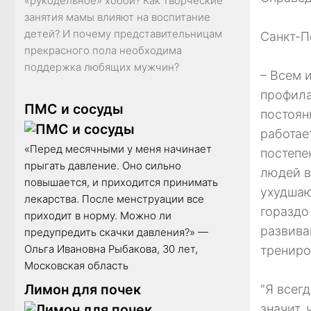
«рукодельное» хобби? Как творческие
занятия мамы влияют на воспитание
детей? И почему представительницам
Санкт-П
прекрасного пола необходима
поддержка любящих мужчин?
– Всем 
профила
ПМС и сосуды
постоян
работае
«Перед месячными у меня начинает
постепе
прыгать давление. Оно сильно
людей в
повышается, и приходится принимать
ухудшаю
лекарства. После менструации все
гораздо
приходит в норму. Можно ли
развива
предупредить скачки давления?» —
Ольга Ивановна Рыбакова, 30 лет,
трениро
Московская область
Лимон для почек
"Я всег
значит,