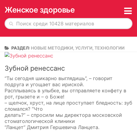
Женское здоровье
Главная
РАЗДЕЛ:
НОВЫЕ МЕТОДИКИ, УСЛУГИ, ТЕХНОЛОГИИ
История в обложках
О журнале
Зубной ренессанс
Редакция
“Ты сегодня шикарно выглядишь”, – говорит
подруга и угощает вас ириской.
Рекламодателям
Расплываясь в улыбке, вы отправляете конфету в
рот, грызете и – о Боже!
Подписка
– щелчок, хруст, на лице проступает бледность: зуб
сломался? “Что
Архив
делать?” – спросили мы директора московской
стоматологической клиники
“Ланцет” Дмитрия Гершевича Ланцета.