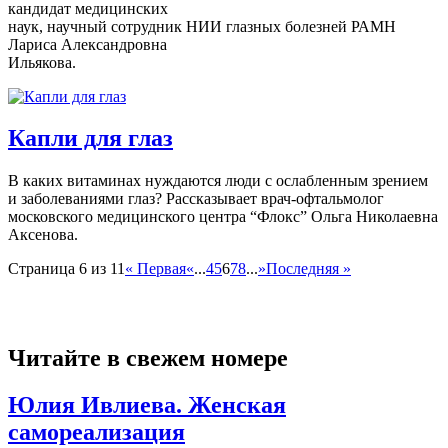
кандидат медицинских
наук, научный сотрудник НИИ глазных болезней РАМН
Лариса Александровна
Ильякова.
Капли для глаз
В каких витаминах нуждаются люди с ослабленным зрением
и заболеваниями глаз? Рассказывает врач-офтальмолог
московского медицинского центра “Флокс” Ольга Николаевна
Аксенова.
Страница 6 из 11
« Первая
«
...
4
5
6
7
8
...
»
Последняя »
Читайте в свежем номере
Юлия Ивлиева. Женская
самореализация