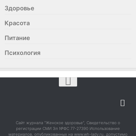
Здоровье
Красота
Питание
Психология
О журнале
Сайт журнала "Женское здоровье", Свидетельство о
История в обложках
регистрации СМИ Эл №ФС 77-27390 Использование
материалов, опубликованных на www.wh-lady.ru, допустимо