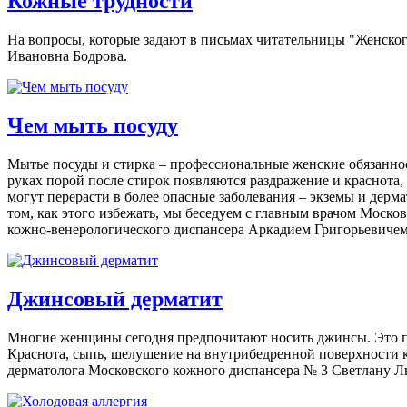
Кожные трудности
На вопросы, которые задают в письмах читательницы "Женского
Ивановна Бодрова.
Чем мыть посуду
Мытье посуды и стирка – профессиональные женские обязанно
руках порой после стирок появляются раздражение и краснота,
могут перерасти в более опасные заболевания – экземы и дерм
том, как этого избежать, мы беседуем с главным врачом Моско
кожно-венерологического диспансера Аркадием Григорьевиче
Джинсовый дерматит
Многие женщины сегодня предпочитают носить джинсы. Это пра
Краснота, сыпь, шелушение на внутрибедренной поверхности ко
дерматолога Московского кожного диспансера № 3 Светлану Л