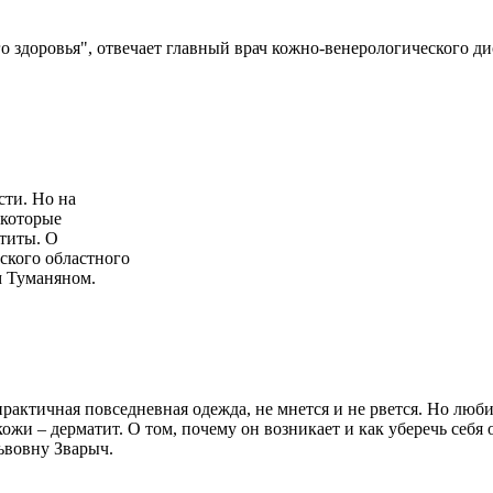
 здоровья", отвечает главный врач кожно-венерологического ди
сти. Но на
 которые
атиты. О
вского областного
м Туманяном.
ктичная повседневная одежда, не мнется и не рвется. Но люби
жи – дерматит. О том, почему он возникает и как уберечь себя о
ьвовну Зварыч.