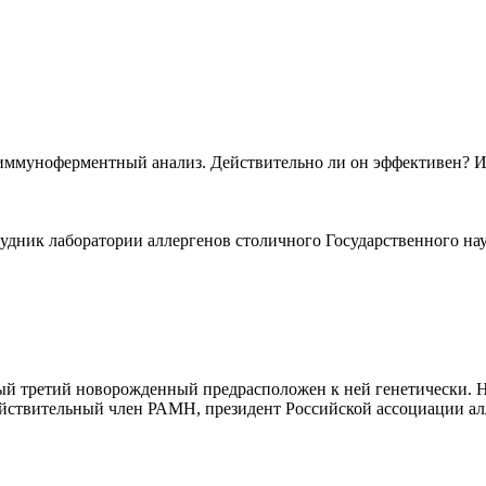
 иммуноферментный анализ. Действительно ли он эффективен? И
рудник лаборатории аллергенов столичного Государственного 
дый третий новорожденный предрасположен к ней генетически. Н
действительный член РАМН, президент Российской ассоциации а