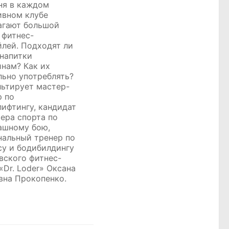
ня в каждом
ивном клубе
агают большой
 фитнес-
йлей. Подходят ли
 напитки
нам? Как их
льно употреблять?
льтирует мастер-
р по
лифтингу, кандидат
тера спорта по
ашному бою,
нальный тренер по
су и бодибилдингу
вского фитнес-
«Dr. Loder» Оксана
вна Прокопенко.