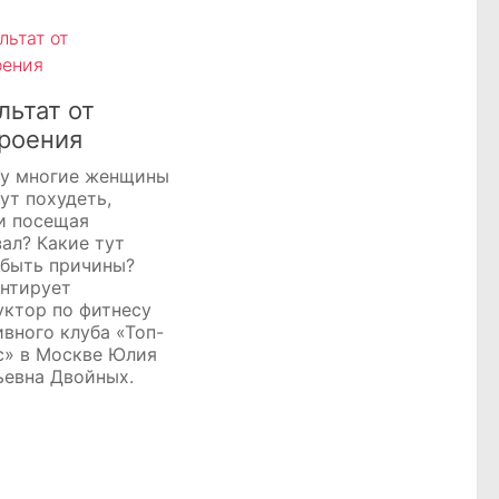
льтат от
роения
у многие женщины
ут похудеть,
и посещая
зал? Какие тут
 быть причины?
нтирует
уктор по фитнесу
ивного клуба «Топ-
с» в Москве Юлия
ьевна Двойных.