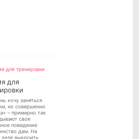
я для
ировки
нь хочу заняться
ом, но совершенно
да» – примерно так
дывают свое
вное поведение
инство дам. На
 деле выкроить