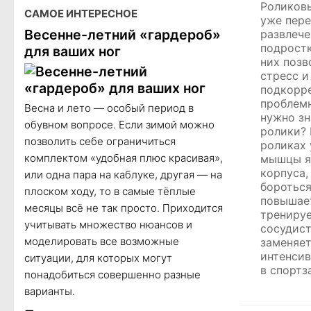
Роликов
САМОЕ ИНТЕРЕСНОЕ
уже пере
Весенне-летний «гардероб»
развлече
подростк
для ваших ног
них позв
стресс и
подкорр
проблемн
Весна и лето — особый период в
нужно зн
обувном вопросе. Если зимой можно
ролики? 
позволить себе ограничиться
роликах 
комплектом «удобная плюс красивая»,
мышцы яг
корпуса,
или одна пара на каблуке, другая — на
бороться
плоском ходу, то в самые тёплые
повышае
месяцы всё не так просто. Приходится
тренируе
учитывать множество нюансов и
сосудист
моделировать все возможные
заменяет
интенси
ситуации, для которых могут
в спортз
понадобиться совершенно разные
варианты.