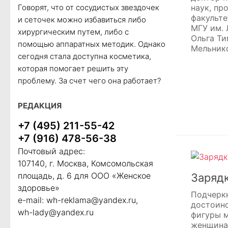
Говорят, что от сосудистых звездочек
наук, пр
факульте
и сеточек можно избавиться либо
МГУ им.
хирургическим путем, либо с
Ольга Т
помощью аппаратных методик. Однако
Мельник
сегодня стала доступна косметика,
которая помогает решить эту
проблему. За счет чего она работает?
РЕДАКЦИЯ
+7 (495) 211-55-42
+7 (916) 478-56-38
Почтовый адрес:
107140, г. Москва, Комсомольская
площадь, д. 6 для ООО «Женское
Заряд
здоровье»
Подчерк
e-mail:
wh-reklama@yandex.ru
,
достоинс
wh-lady@yandex.ru
фигуры 
женщина