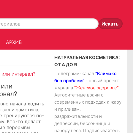
АРХИВ
НАТУРАЛЬНАЯ КОСМЕТИКА:
ОТ А ДО Я
Телеграмм-канал
"Климакс
без проблем"
- новый проект
 или
журнала
"Женское здоровье"
.
рвал?
Авторитетные врачи о
современных подходах к жару
авно начала ходить
и приливам,
тзал и заметила,
се тренируются по-
раздражительности и
му. Кто-то делает
депрессии, бессоннице и
ие перерывы
набору веса. Подписывайтесь