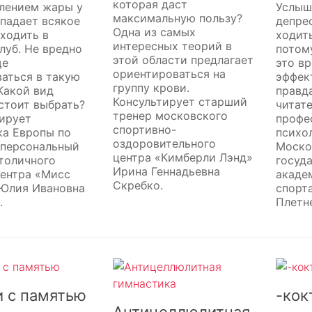
которая даст
плением жары у
Услыш
максимальную пользу?
падает всякое
депре
Одна из самых
ходить в
ходить
интересных теорий в
луб. Не вредно
потом
этой области предлагает
ще
это вр
ориентироваться на
аться в такую
эффек
группу крови.
Какой вид
правд
Консультирует старший
стоит выбрать?
читат
тренер московского
ирует
профе
спортивно-
ка Европы по
психо
оздоровительного
 персональный
Моско
центра «Кимберли Лэнд»
толичного
госуд
Ирина Геннадьевна
центра «Мисс
акаде
Скребко.
 Юлия Ивановна
спорт
.
Плетн
и с памятью
-кок