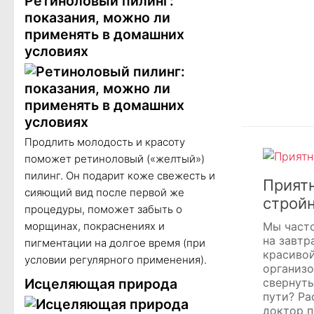
Ретиноловый пилинг:
показания, можно ли
применять в домашних
условиях
Продлить молодость и красоту
поможет ретиноловый («желтый»)
пилинг. Он подарит коже свежесть и
Прият
сияющий вид после первой же
строй
процедуры, поможет забыть о
морщинах, покраснениях и
Мы част
на завтр
пигментации на долгое время (при
красивой
условии регулярного применения).
организо
Исцеляющая природа
свернуть
пути? Ра
доктор 