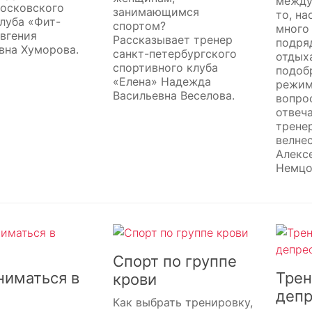
между
московского
занимающимся
то, на
луба «Фит-
спортом?
много
вгения
Рассказывает тренер
подря
вна Хуморова.
санкт-петербургского
отдых
спортивного клуба
подоб
«Елена» Надежда
режим
Васильевна Веселова.
вопро
отвеч
трене
велне
Алекс
Немцо
Спорт по группе
ниматься в
Трен
крови
депр
Как выбрать тренировку,