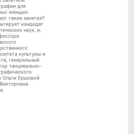
й балетной
графии для
лых женщин.
ают такие занятия?
льтирует кандидат
гических наук, и.
офессора
вского
арственного
рситета культуры и
ств, генеральный
тор танцевально-
графического
а Ольги Ершовой
 Викторовна
а.