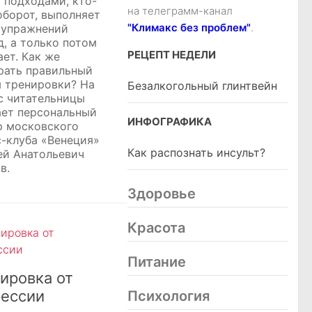
 подходами, кто-
на телеграмм-канал
оборот, выполняет
"Климакс без проблем"
.
 упражнений
д, а только потом
РЕЦЕПТ НЕДЕЛИ
ает. Как же
рать правильный
 тренировки? На
Безалкогольный глинтвейн
с читательницы
ает персональный
ИНФОГРАФИКА
р московского
с-клуба «Венеция»
Как распознать инсульт?
ей Анатольевич
в.
Здоровье
Красота
Питание
ировка от
ессии
Психология