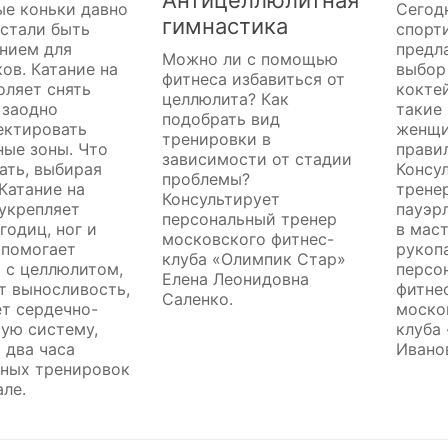
Антицеллюлитная
ые коньки давно
Сегод
гимнастика
стали быть
спорт
нием для
предл
Можно ли с помощью
ов. Катание на
выбор
фитнеса избавиться от
оляет снять
кокте
целлюлита? Как
 заодно
такие
подобрать вид
ектировать
женщи
тренировки в
ые зоны. Что
прави
зависимости от стадии
ать, выбирая
Консу
проблемы?
Катание на
трене
Консультирует
укрепляет
пауэр
персональный тренер
одиц, ног и
в мас
московского фитнес-
 помогает
рукоп
клуба «Олимпик Стар»
 с целлюлитом,
персо
Елена Леонидовна
т выносливость,
фитне
Саленко.
т сердечно-
моско
ую систему,
клуба 
 два часа
Ивано
вных тренировок
але.