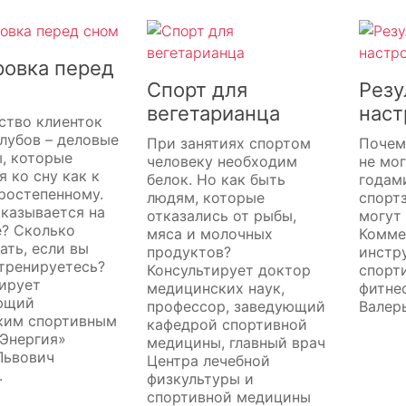
ровка перед
Спорт для
Резу
вегетарианца
наст
ство клиенток
лубов – деловые
При занятиях спортом
Почем
, которые
человеку необходим
не мог
я ко сну как к
белок. Но как быть
годам
ростепенному.
людям, которые
спорт
сказывается на
отказались от рыбы,
могут
е? Сколько
мяса и молочных
Комме
ать, если вы
продуктов?
инстр
тренируетесь?
Консультирует доктор
спорт
ирует
медицинских наук,
фитне
ющий
профессор, заведующий
Валер
ким спортивным
кафедрой спортивной
Энергия»
медицины, главный врач
Львович
Центра лечебной
.
физкультуры и
спортивной медицины