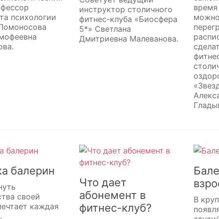
офессор
время
инструктор столичного
та психологии
можно
фитнес-клуба «Биосфера
 Ломоносова
перег
5*» Светлана
имофеевна
распис
Дмитриевна Малеванова.
ова.
сдела
фитне
столи
оздор
«Звез
Алекс
Глады
ка балерин
Бале
Что дает
взро
нуть
абонемент в
тва своей
В кру
мечтает каждая
фитнес-клуб?
появл
.