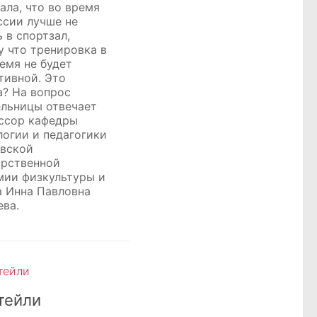
ала, что во время
ссии лучше не
 в спортзал,
у что тренировка в
емя не будет
тивной. Это
а? На вопрос
ельницы отвечает
ссор кафедры
логии и педагогики
вской
арственной
мии физкультуры и
а Инна Павловна
ева.
тейли