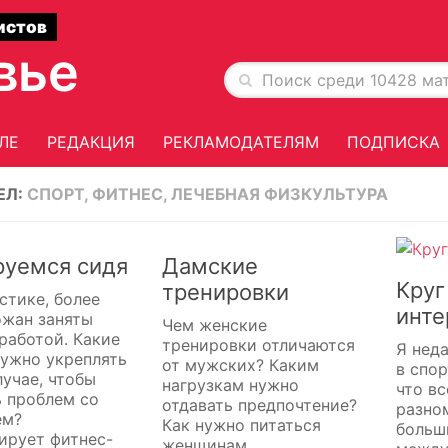
истов
вье
ЛЕ
РЕДАКЦИЯ
РЕКЛАМОДАТЕЛЯМ
ПОДПИСКА
ЕЛ:
СПОРТ, ФИТНЕС, ЛЕЧЕБНАЯ ФИЗКУЛЬТУРА
руемся сидя
Дамские
Круг
тренировки
стике, более
инте
ожан заняты
Чем женские
работой. Какие
тренировки отличаются
Я нед
ужно укреплять
от мужских? Каким
в спор
лучае, чтобы
нагрузкам нужно
что в
 проблем со
отдавать предпочтение?
разно
ем?
Как нужно питаться
больш
ирует фитнес-
женщинам,