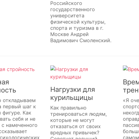
Российского
государственного
университета
физической культуры,
спорта и туризма в г.
Москве Андрей
Вадимович Смоленский.
ная
Врем
Нагрузки для
ность
трен
курильщицы
о откладываем
«Я оче
а первый шаг к
спорт
Как правильно
 фигуре. Как
неког
тренироваться людям,
вать себя и не
оправ
которые не могут
 с намеченного
пасси
отказаться от своих
ссказывает
больш
вредных привычек?
психологических
самом
Советует ведущий