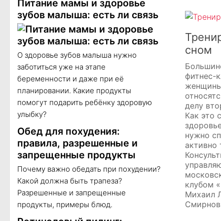
Питание мамы и здоровье
зубов малыша: есть ли связь
Трени
сном
О здоровье зубов малыша нужно
Большин
заботиться уже на этапе
фитнес-к
беременности и даже при её
женщины
планировании. Какие продукты
относятс
помогут подарить ребёнку здоровую
делу вто
улыбку?
Как это 
здоровь
Обед для похудения:
нужно сп
правила, разрешенные и
активно 
запрещенные продукты
Консульт
управля
Почему важно обедать при похудении?
московс
Какой должна быть трапеза?
клубом «
Разрешенные и запрещенные
Михаил 
Смирнов
продукты, примеры блюд.