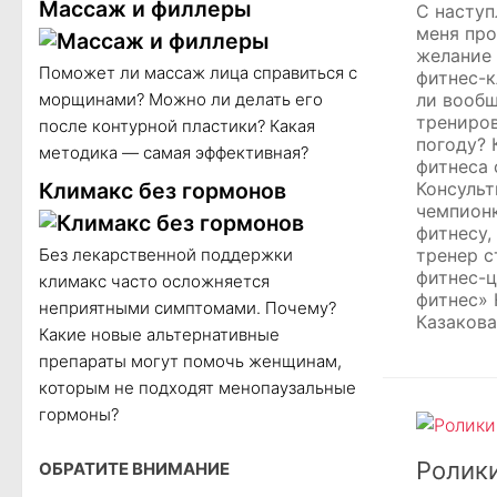
Массаж и филлеры
С насту
меня про
желание 
Поможет ли массаж лица справиться с
фитнес-к
морщинами? Можно ли делать его
ли вооб
трениров
после контурной пластики? Какая
погоду? 
методика — самая эффективная?
фитнеса 
Климакс без гормонов
Консульт
чемпион
фитнесу,
Без лекарственной поддержки
тренер с
фитнес-
климакс часто осложняется
фитнес»
неприятными симптомами. Почему?
Казакова
Какие новые альтернативные
препараты могут помочь женщинам,
которым не подходят менопаузальные
гормоны?
Ролик
ОБРАТИТЕ ВНИМАНИЕ