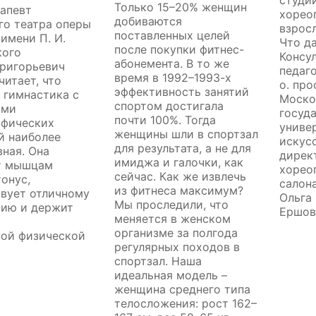
студи
Только 15–20% женщин
апевт
хорео
добиваются
го театра оперы
взрос
поставленных целей
 имени П. И.
Что д
после покупки фитнес-
кого
Консу
абонемента. В то же
Григорьевич
педаго
время в 1992–1993-х
читает, что
о. пр
эффективность занятий
 гимнастика с
Моско
спортом достигала
ами
госуд
почти 100%. Тогда
афических
униве
женщины шли в спортзал
й наиболее
искус
для результата, а не для
ная. Она
дирек
имиджа и галочки, как
т мышцам
хорео
сейчас. Как же извлечь
тонус,
салон
из фитнеса максимум?
вует отличному
Ольга
Мы проследили, что
нию и держит
Ершов
меняется в женском
организме за полгода
ной физической
регулярных походов в
спортзал. Наша
идеальная модель –
женщина среднего типа
телосложения: рост 162–