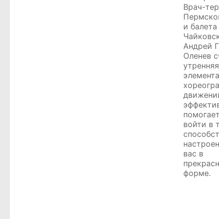
Врач-тер
Пермско
и балета
Чайковс
Андрей 
Оленев с
утренняя
элемент
хореогр
движени
эффектив
помогае
войти в 
способст
настрое
вас в
прекрас
форме.