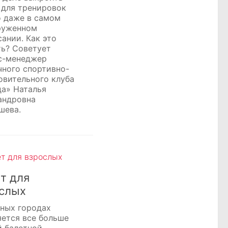
 для тренировок
 даже в самом
руженном
ании. Как это
ть? Советует
с-менеджер
чного спортивно-
овительного клуба
да» Наталья
андровна
шева.
т для
слых
пных городах
яется все больше