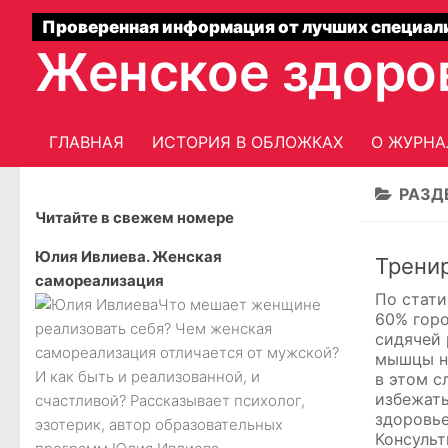
Проверенная информация от лучших специал
Женское здоро
ГЛАВНАЯ
ИСТОРИЯ В ОБЛОЖКАХ
О ЖУРНА
РАЗД
Читайте в свежем номере
Юлия Ивлиева. Женская
Трени
самореализация
По стати
Что мешает женщине
60% гор
реализовать себя? Чем женская
сидячей 
самореализация отличается от мужской?
мышцы н
И как быть и реализованной, и
в этом с
избежать
счастливой? Рассказывает психолог,
здоровь
эзотерик, автор образовательных
Консульт